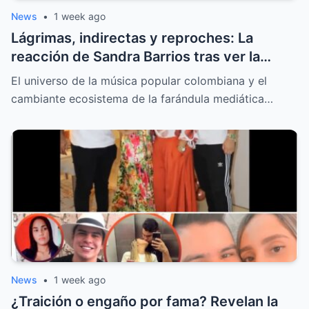
News
•
1 week ago
Lágrimas, indirectas y reproches: La
reacción de Sandra Barrios tras ver la
nueva portada sobre el tatuaje de Jessi
El universo de la música popular colombiana y el
Uribe
cambiante ecosistema de la farándula mediática…
News
•
1 week ago
¿Traición o engaño por fama? Revelan la