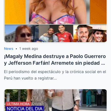
News
•
1 week ago
¡Magaly Medina destruye a Paolo Guerrero
y Jefferson Farfán! Arremete sin piedad y
llama “descerebrados” a Peluchín y a La
El periodismo del espectáculo y la crónica social en el
Granja VIP
Perú han vuelto a registrar…