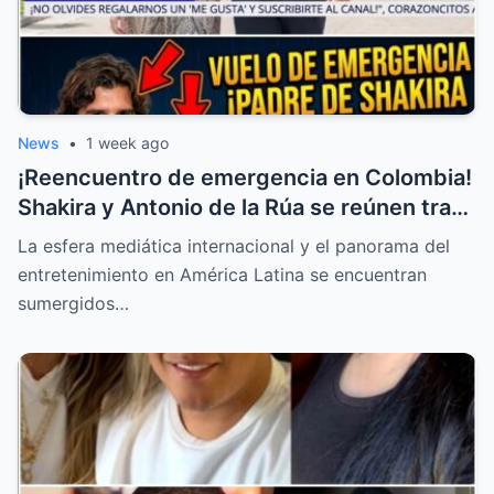
News
•
1 week ago
¡Reencuentro de emergencia en Colombia!
Shakira y Antonio de la Rúa se reúnen tras
la delicada salud de William Mebarak
La esfera mediática internacional y el panorama del
entretenimiento en América Latina se encuentran
sumergidos…