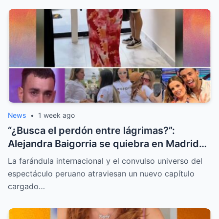
News
•
1 week ago
“¿Busca el perdón entre lágrimas?”:
Alejandra Baigorria se quiebra en Madrid
tras el sorpresivo reencuentro con Said
La farándula internacional y el convulso universo del
Palao
espectáculo peruano atraviesan un nuevo capítulo
cargado…