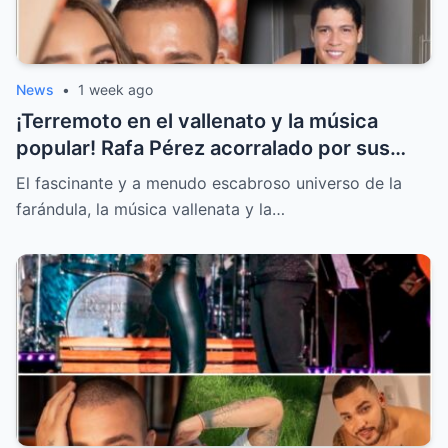
News
•
1 week ago
¡Terremoto en el vallenato y la música
popular! Rafa Pérez acorralado por sus
hijos y la llamada secreta sobre la boda de
El fascinante y a menudo escabroso universo de la
Jessi Uribe
farándula, la música vallenata y la…