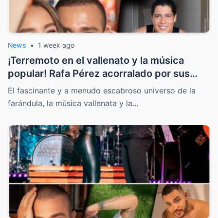
News
•
1 week ago
¡Terremoto en el vallenato y la música
popular! Rafa Pérez acorralado por sus
hijos y la llamada secreta sobre la boda de
El fascinante y a menudo escabroso universo de la
Jessi Uribe
farándula, la música vallenata y la…