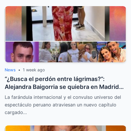
News
•
1 week ago
“¿Busca el perdón entre lágrimas?”:
Alejandra Baigorria se quiebra en Madrid
tras el sorpresivo reencuentro con Said
La farándula internacional y el convulso universo del
Palao
espectáculo peruano atraviesan un nuevo capítulo
cargado…