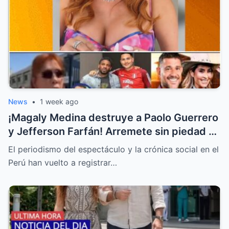
News
•
1 week ago
¡Magaly Medina destruye a Paolo Guerrero
y Jefferson Farfán! Arremete sin piedad y
llama “descerebrados” a Peluchín y a La
El periodismo del espectáculo y la crónica social en el
Granja VIP
Perú han vuelto a registrar…