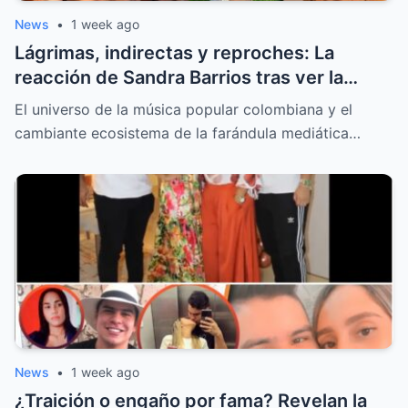
News
•
1 week ago
Lágrimas, indirectas y reproches: La
reacción de Sandra Barrios tras ver la
nueva portada sobre el tatuaje de Jessi
El universo de la música popular colombiana y el
Uribe
cambiante ecosistema de la farándula mediática…
News
•
1 week ago
¿Traición o engaño por fama? Revelan la