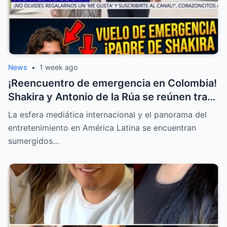
News
•
1 week ago
¡Reencuentro de emergencia en Colombia!
Shakira y Antonio de la Rúa se reúnen tras
la delicada salud de William Mebarak
La esfera mediática internacional y el panorama del
entretenimiento en América Latina se encuentran
sumergidos…