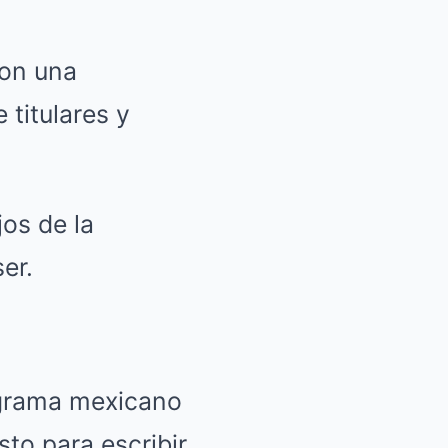
con una
titulares y
os de la
er.
ograma mexicano
sto para escribir