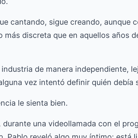
do.
igue cantando, sigue creando, aunque 
 más discreta que en aquellos años de 
industria de manera independiente, lej
lguna vez intentó definir quién debía s
cia le sienta bien.
 durante una videollamada con el pr
o
, Pablo reveló algo muy íntimo: está li