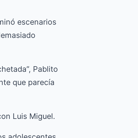
uminó escenarios
 demasiado
hetada”, Pablito
nte que parecía
on Luis Miguel.
os adolescentes,