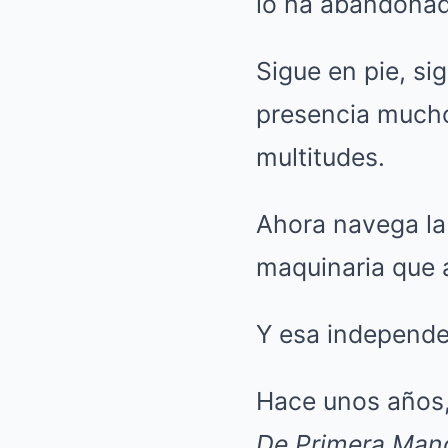
lo ha abandona
Sigue en pie, s
presencia mucho
multitudes.
Ahora navega la 
maquinaria que a
Y esa independen
Hace unos años,
De Primera Man