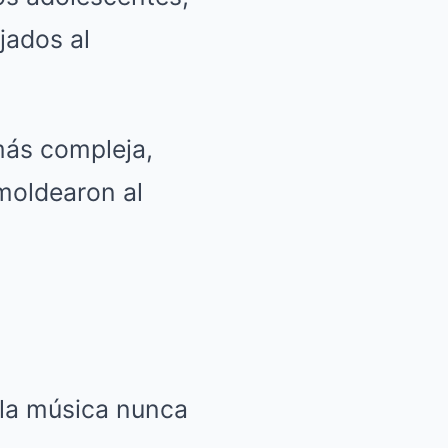
jados al
más compleja,
moldearon al
 la música nunca