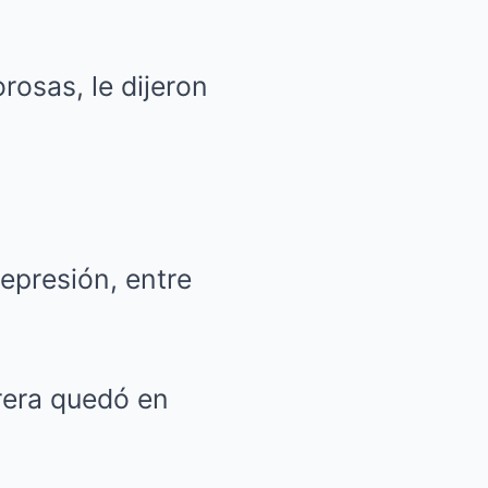
osas, le dijeron
represión, entre
rera quedó en