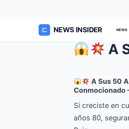
NEWS INSIDER
NEWS
A Sus 
A Sus 50 Añ
Conmocionado —
Si creciste en c
años 80, segura