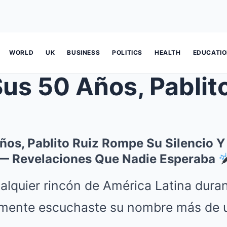
WORLD
UK
BUSINESS
POLITICS
HEALTH
EDUCATI
50 Años, Pablito Ruiz Rompe Su Si
os, Pablito Ruiz Rompe Su Silencio Y
 Revelaciones Que Nadie Esperaba
ualquier rincón de América Latina duran
mente escuchaste su nombre más de u