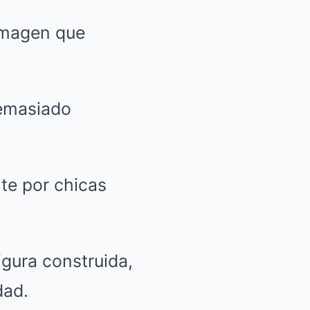
 imagen que
demasiado
te por chicas
igura construida,
dad.