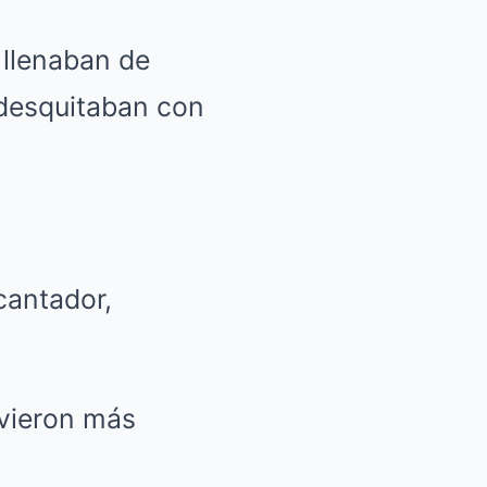
o llenaban de
 desquitaban con
cantador,
lvieron más