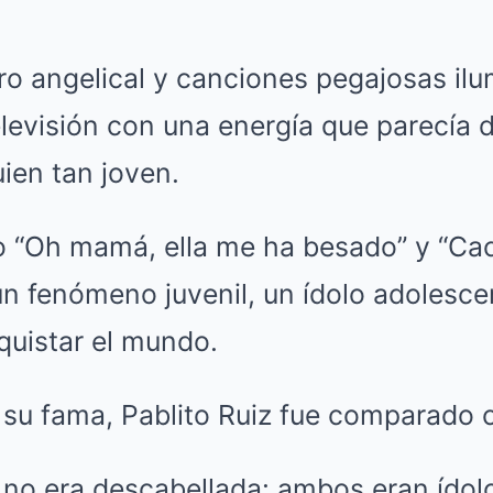
ro angelical y canciones pegajosas il
elevisión con una energía que parecía
ien tan joven.
 “Oh mamá, ella me ha besado” y “Cac
un fenómeno juvenil, un ídolo adolesce
quistar el mundo.
 su fama, Pablito Ruiz fue comparado c
no era descabellada: ambos eran ídol