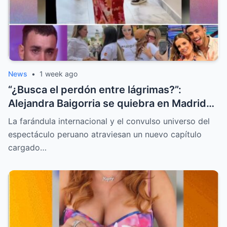
News
•
1 week ago
“¿Busca el perdón entre lágrimas?”:
Alejandra Baigorria se quiebra en Madrid
tras el sorpresivo reencuentro con Said
La farándula internacional y el convulso universo del
Palao
espectáculo peruano atraviesan un nuevo capítulo
cargado…