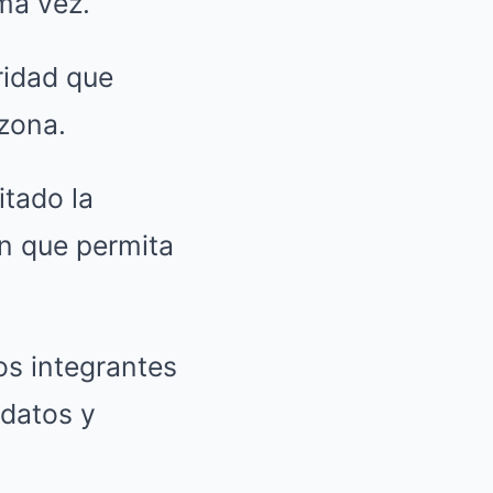
ma vez.
ridad que
 zona.
itado la
ón que permita
os integrantes
 datos y