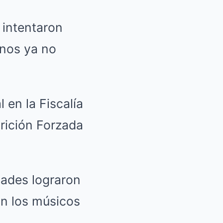
 intentaron
onos ya no
 en la Fiscalía
arición Forzada
idades lograron
an los músicos