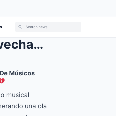
ON
ición D...
 De Músicos
po musical
nerando una ola