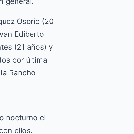
n general.
quez Osorio (20
van Ediberto
tes (21 años) y
tos por última
nia Rancho
to nocturno el
con ellos.