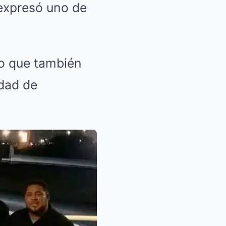
 expresó uno de
no que también
idad de