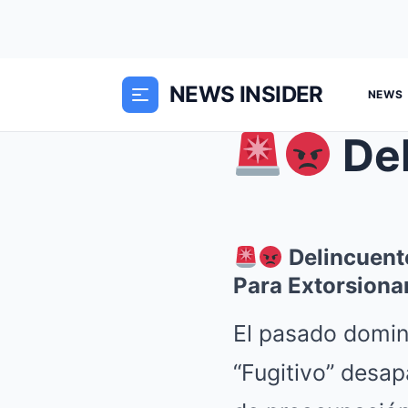
NEWS INSIDER
NEWS
Delinc
Delincuent
Para Extorsiona
El pasado domin
“Fugitivo” desa