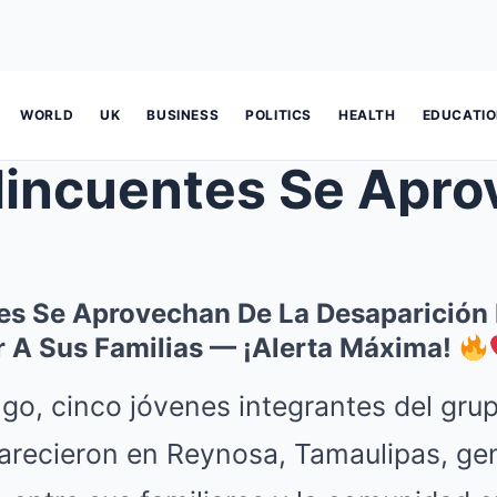
WORLD
UK
BUSINESS
POLITICS
HEALTH
EDUCATI
uentes Se Aprovechan De La Desapar
es Se Aprovechan De La Desaparición
r A Sus Familias — ¡Alerta Máxima!
go, cinco jóvenes integrantes del gru
parecieron en Reynosa, Tamaulipas, ge