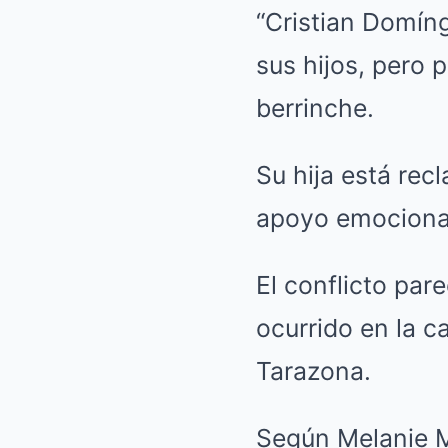
“Cristian Domíng
sus hijos, pero 
berrinche.
Su hija está rec
apoyo emociona
El conflicto par
ocurrido en la c
Tarazona.
Según Melanie Ma