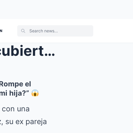
ON
ie Martí...
 Rompe el
mi hija?”
e con una
, su ex pareja