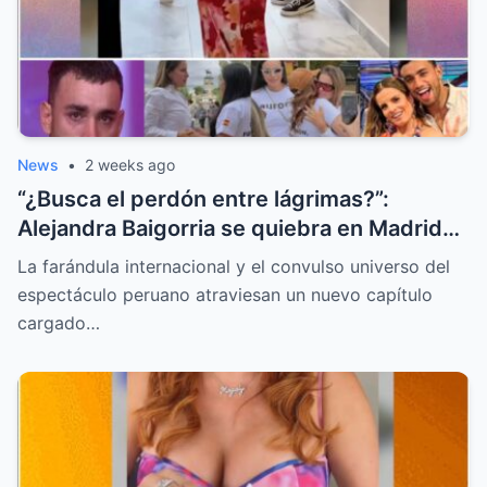
News
•
2 weeks ago
“¿Busca el perdón entre lágrimas?”:
Alejandra Baigorria se quiebra en Madrid
tras el sorpresivo reencuentro con Said
La farándula internacional y el convulso universo del
Palao
espectáculo peruano atraviesan un nuevo capítulo
cargado…