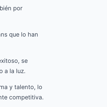
bién por
ans que lo han
xitoso, se
 a la luz.
ma y talento, lo
nte competitiva.