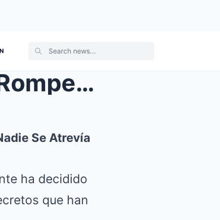
ON
A los 71 Años, Carlos Mata Rompe el Silencio: Lo Q...
Nadie Se Atrevía
ente ha decidido
secretos que han