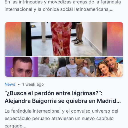
En las intrincadas y movedizas arenas de la farándula
internacional y la crónica social latinoamericana,…
News
•
1 week ago
“¿Busca el perdón entre lágrimas?”:
Alejandra Baigorria se quiebra en Madrid
tras el sorpresivo reencuentro con Said
La farándula internacional y el convulso universo del
Palao
espectáculo peruano atraviesan un nuevo capítulo
cargado…