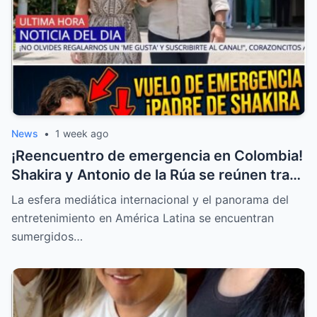
News
•
1 week ago
¡Reencuentro de emergencia en Colombia!
Shakira y Antonio de la Rúa se reúnen tras
la delicada salud de William Mebarak
La esfera mediática internacional y el panorama del
entretenimiento en América Latina se encuentran
sumergidos…