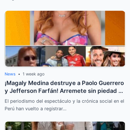
News
•
1 week ago
¡Magaly Medina destruye a Paolo Guerrero
y Jefferson Farfán! Arremete sin piedad y
llama “descerebrados” a Peluchín y a La
El periodismo del espectáculo y la crónica social en el
Granja VIP
Perú han vuelto a registrar…