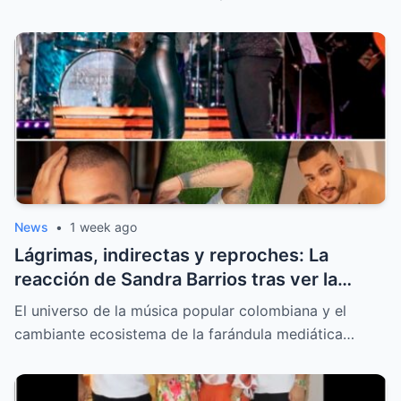
News
•
1 week ago
Lágrimas, indirectas y reproches: La
reacción de Sandra Barrios tras ver la
nueva portada sobre el tatuaje de Jessi
El universo de la música popular colombiana y el
Uribe
cambiante ecosistema de la farándula mediática…