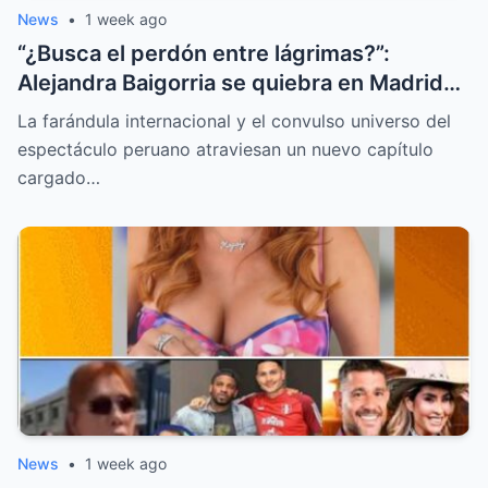
News
•
1 week ago
“¿Busca el perdón entre lágrimas?”:
Alejandra Baigorria se quiebra en Madrid
tras el sorpresivo reencuentro con Said
La farándula internacional y el convulso universo del
Palao
espectáculo peruano atraviesan un nuevo capítulo
cargado…
News
•
1 week ago