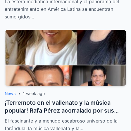
La esfera mediática internacional y el panorama del
entretenimiento en América Latina se encuentran
sumergidos…
News
•
1 week ago
¡Terremoto en el vallenato y la música
popular! Rafa Pérez acorralado por sus
hijos y la llamada secreta sobre la boda de
El fascinante y a menudo escabroso universo de la
Jessi Uribe
farándula, la música vallenata y la…