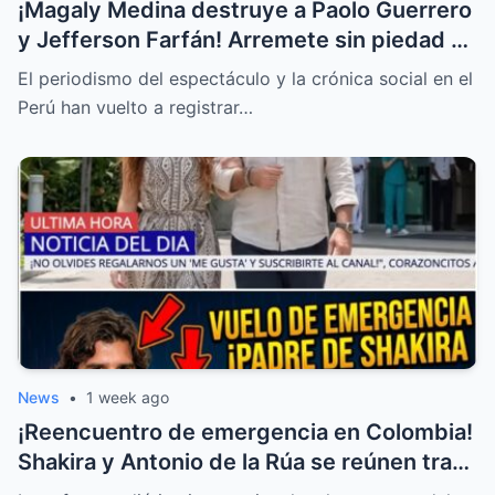
¡Magaly Medina destruye a Paolo Guerrero
y Jefferson Farfán! Arremete sin piedad y
llama “descerebrados” a Peluchín y a La
El periodismo del espectáculo y la crónica social en el
Granja VIP
Perú han vuelto a registrar…
News
•
1 week ago
¡Reencuentro de emergencia en Colombia!
Shakira y Antonio de la Rúa se reúnen tras
la delicada salud de William Mebarak