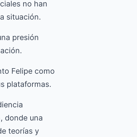
ciales no han
a situación.
una presión
ación.
anto Felipe como
s plataformas.
diencia
a, donde una
e teorías y