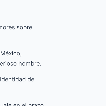
umores sobre
 México,
terioso hombre.
 identidad de
tuaje en el brazo