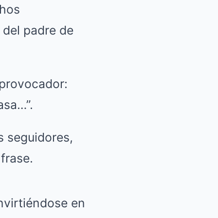
chos
 del padre de
 provocador:
asa…”.
s seguidores,
frase.
nvirtiéndose en