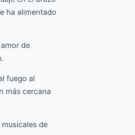
ue ha alimentado
o amor de
o.
l fuego al
ón más cercana
 musicales de