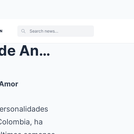
ON
¿Qué Revela el Nuevo Post de Andrea Valdiri sobre ...
 Amor
personalidades
Colombia, ha