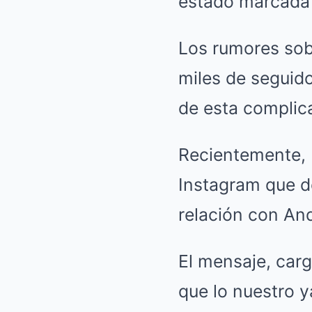
estado marcada 
Los rumores sob
miles de seguido
de esta complica
Recientemente, 
Instagram que d
relación con An
El mensaje, car
que lo nuestro y