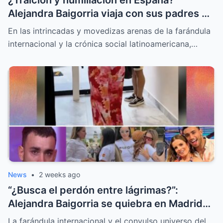
¿Traición y humillación en España?
Alejandra Baigorria viaja con sus padres y
le da la espalda a Said Palao
En las intrincadas y movedizas arenas de la farándula
internacional y la crónica social latinoamericana,…
News
•
2 weeks ago
“¿Busca el perdón entre lágrimas?”:
Alejandra Baigorria se quiebra en Madrid
tras el sorpresivo reencuentro con Said
La farándula internacional y el convulso universo del