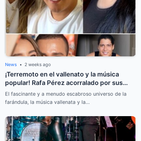
News
•
2 weeks ago
¡Terremoto en el vallenato y la música
popular! Rafa Pérez acorralado por sus
hijos y la llamada secreta sobre la boda de
El fascinante y a menudo escabroso universo de la
Jessi Uribe
farándula, la música vallenata y la…