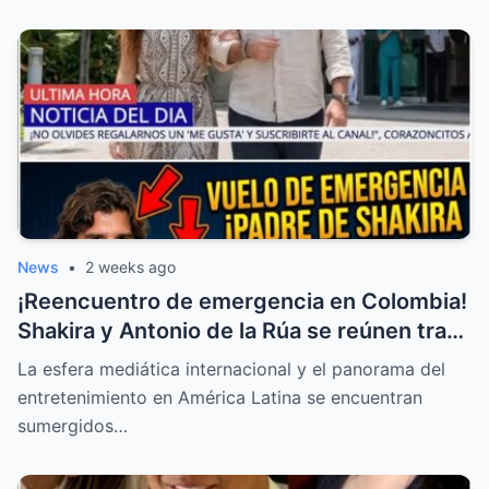
News
•
2 weeks ago
¡Reencuentro de emergencia en Colombia!
Shakira y Antonio de la Rúa se reúnen tras
la delicada salud de William Mebarak
La esfera mediática internacional y el panorama del
entretenimiento en América Latina se encuentran
sumergidos…