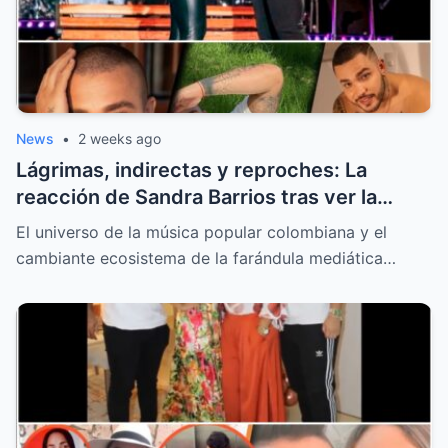
News
•
2 weeks ago
Lágrimas, indirectas y reproches: La
reacción de Sandra Barrios tras ver la
nueva portada sobre el tatuaje de Jessi
El universo de la música popular colombiana y el
Uribe
cambiante ecosistema de la farándula mediática…