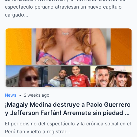
Palao
espectáculo peruano atraviesan un nuevo capítulo
cargado…
News
•
2 weeks ago
¡Magaly Medina destruye a Paolo Guerrero
y Jefferson Farfán! Arremete sin piedad y
llama “descerebrados” a Peluchín y a La
El periodismo del espectáculo y la crónica social en el
Granja VIP
Perú han vuelto a registrar…