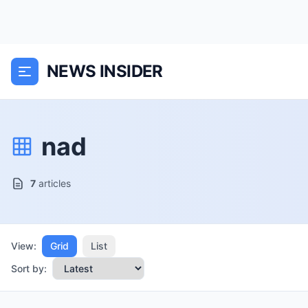
NEWS INSIDER
nad
7
articles
View:
Grid
List
Sort by: