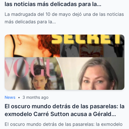
las noticias más delicadas para la
seguridad pública en la Ciudad de México
La madrugada del 10 de mayo dejó una de las noticias
más delicadas para la…
News
•
3 months ago
El oscuro mundo detrás de las pasarelas: la
exmodelo Carré Sutton acusa a Gérald
Marie de violación y abuso sistemático
El oscuro mundo detrás de las pasarelas: la exmodelo