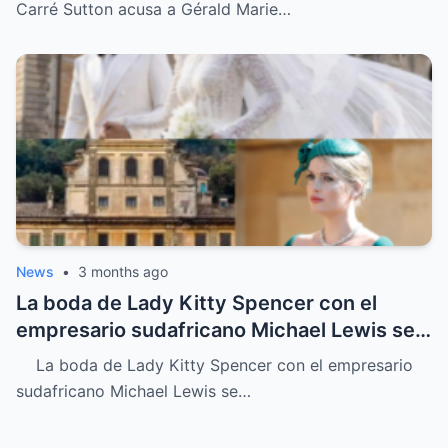
Carré Sutton acusa a Gérald Marie…
News
•
3 months ago
La boda de Lady Kitty Spencer con el
empresario sudafricano Michael Lewis se
convirtió en uno de los acontecimientos
La boda de Lady Kitty Spencer con el empresario
más comentados de la aristocracia
sudafricano Michael Lewis se…
europea y del mundo de la moda