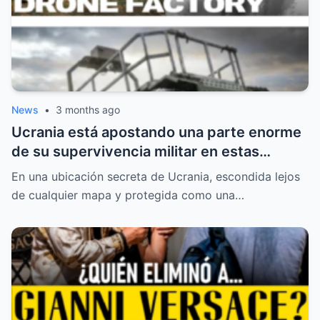
News
•
3 months ago
Ucrania está apostando una parte enorme
de su supervivencia militar en estas
máquinas capaces de reemplazar a
En una ubicación secreta de Ucrania, escondida lejos
soldados en algunas de las tareas más
de cualquier mapa y protegida como una…
peligrosas del frente.