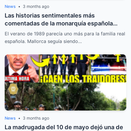
News
•
3 months ago
Las historias sentimentales más
comentadas de la monarquía española
moderna. Sobre la cubierta de una lancha
El verano de 1989 parecía uno más para la familia real
llamada Somni, el joven príncipe Felipe
española. Mallorca seguía siendo…
aparecía acompañado por una mujer rubia
desconocida pa
News
•
3 months ago
La madrugada del 10 de mayo dejó una de