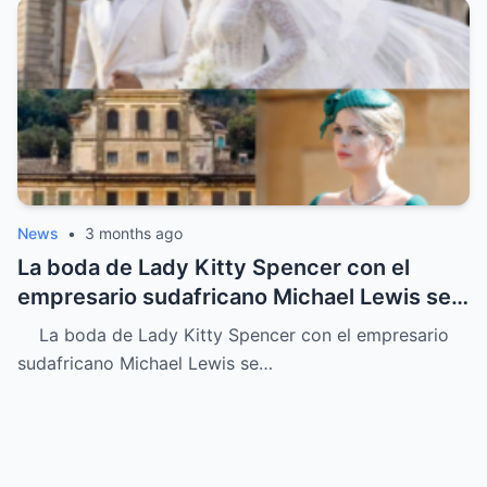
News
•
3 months ago
La boda de Lady Kitty Spencer con el
empresario sudafricano Michael Lewis se
convirtió en uno de los acontecimientos
La boda de Lady Kitty Spencer con el empresario
más comentados de la aristocracia
sudafricano Michael Lewis se…
europea y del mundo de la moda