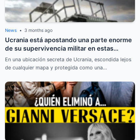
News
•
3 months ago
Ucrania está apostando una parte enorme
de su supervivencia militar en estas
máquinas capaces de reemplazar a
En una ubicación secreta de Ucrania, escondida lejos
soldados en algunas de las tareas más
de cualquier mapa y protegida como una…
peligrosas del frente.