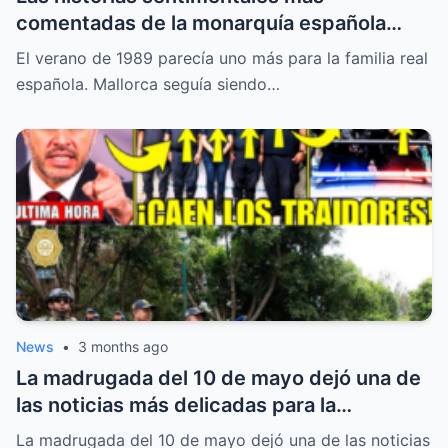
comentadas de la monarquía española
moderna. Sobre la cubierta de una lancha
El verano de 1989 parecía uno más para la familia real
llamada Somni, el joven príncipe Felipe
española. Mallorca seguía siendo…
aparecía acompañado por una mujer rubia
desconocida pa
News
•
3 months ago
La madrugada del 10 de mayo dejó una de
las noticias más delicadas para la
seguridad pública en la Ciudad de México
La madrugada del 10 de mayo dejó una de las noticias