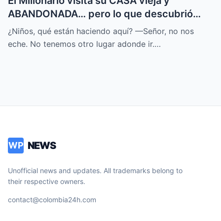
El Millonario visita su CASA vieja y
ABANDONADA… pero lo que descubrió
CAMBIÓ su DESTINO
¿Niños, qué están haciendo aquí? —Señor, no nos
eche. No tenemos otro lugar adonde ir.…
NEWS
WP
Unofficial news and updates. All trademarks belong to
their respective owners.
contact@colombia24h.com