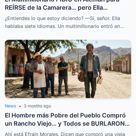
REÍRSE de la Camarera… pero Ella
HABLABA 7 Idiomas.
¿Entiendes lo que estoy diciendo? —Sí, señor. Ella
hablaba siete idiomas. Un multimillonario entró en…
News
•
3 months ago
El Hombre más Pobre del Pueblo Compró
un Rancho Viejo… y Todos se BURLARON,
Hasta que Pasó Esto
Ahí está Efraín Morales. Dicen que compró una vieja