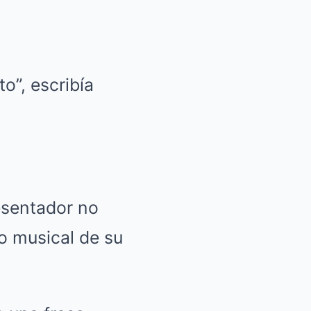
o”, escribía
esentador no
o musical de su