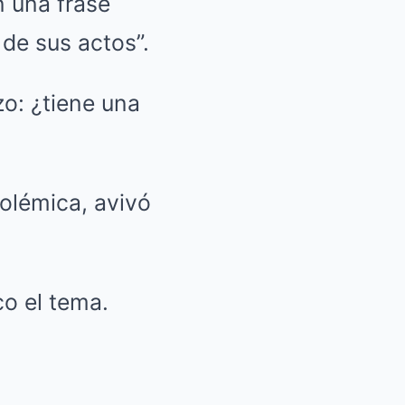
n una frase
de sus actos”.
polémica, avivó
o el tema.