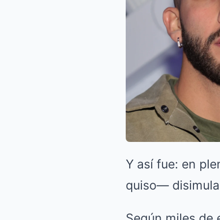
Y así fue: en pl
quiso— disimula
Según miles de e