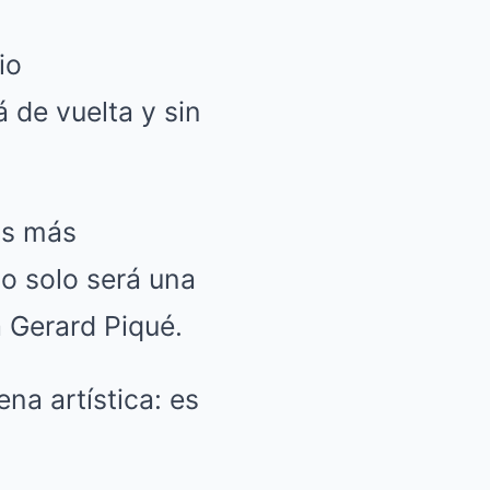
io
 de vuelta y sin
as más
o solo será una
 Gerard Piqué.
na artística: es