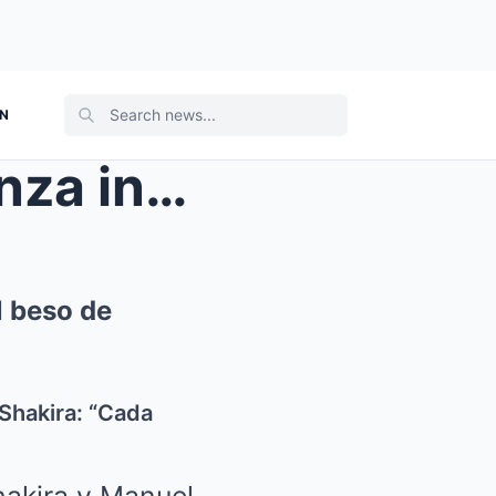
ON
Piqué rompe el silencio y lanza indirecta en vivo ...
l beso de
 Shakira: “Cada