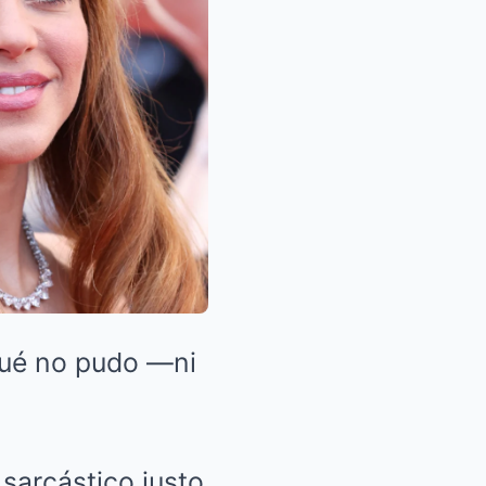
iqué no pudo —ni
sarcástico justo