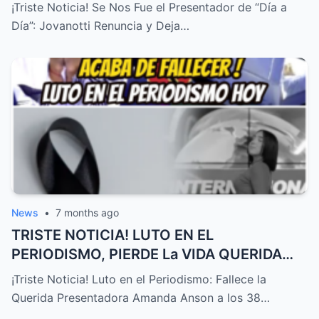
ESPERABA! – HTT
¡Triste Noticia! Se Nos Fue el Presentador de “Día a
Día”: Jovanotti Renuncia y Deja…
News
•
7 months ago
TRISTE NOTICIA! LUTO EN EL
PERIODISMO, PIERDE La VIDA QUERIDA
PRESENTADORA HOY! – HTT
¡Triste Noticia! Luto en el Periodismo: Fallece la
Querida Presentadora Amanda Anson a los 38…