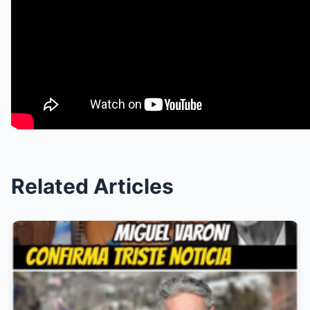
Related Articles