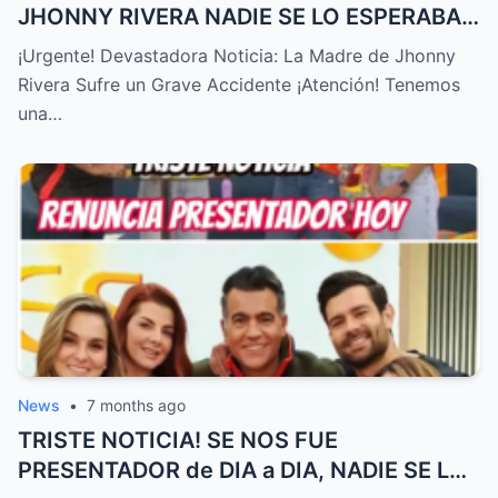
JHONNY RIVERA NADIE SE LO ESPERABA,
ACABA de SUCEDER! – HTT
¡Urgente! Devastadora Noticia: La Madre de Jhonny
Rivera Sufre un Grave Accidente ¡Atención! Tenemos
una…
News
•
7 months ago
TRISTE NOTICIA! SE NOS FUE
PRESENTADOR de DIA a DIA, NADIE SE LO