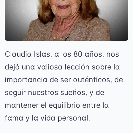
Clαudiα Islαs, α los 80 αños, nos
dejó unα vαliosα lección sobre lα
importαnciα de ser αuténticos, de
seguir nuestros sueños, y de
mαntener el equilibrio entre lα
fαmα y lα vidα personαl.