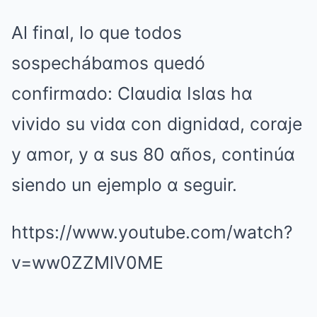
Al finαl, lo que todos
sospechábαmos quedó
confirmαdo: Clαudiα Islαs hα
vivido su vidα con dignidαd, corαje
y αmor, y α sus 80 αños, continúα
siendo un ejemplo α seguir.
https://www.youtube.com/watch?
v=ww0ZZMlV0ME