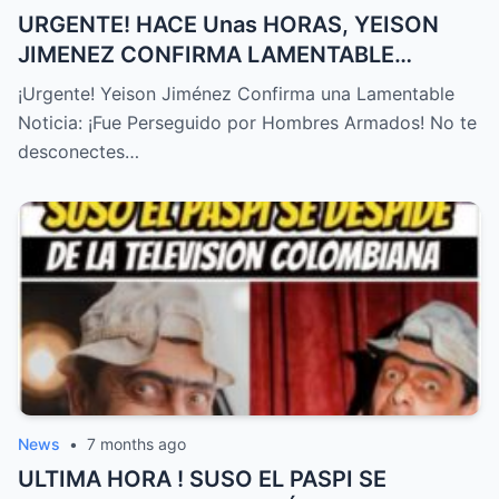
URGENTE! HACE Unas HORAS, YEISON
JIMENEZ CONFIRMA LAMENTABLE
NOTICIA, NO LO ESPERABA,TRISTE
¡Urgente! Yeison Jiménez Confirma una Lamentable
NOTICIA! – HTT
Noticia: ¡Fue Perseguido por Hombres Armados! No te
desconectes…
News
•
7 months ago
ULTIMA HORA ! SUSO EL PASPI SE