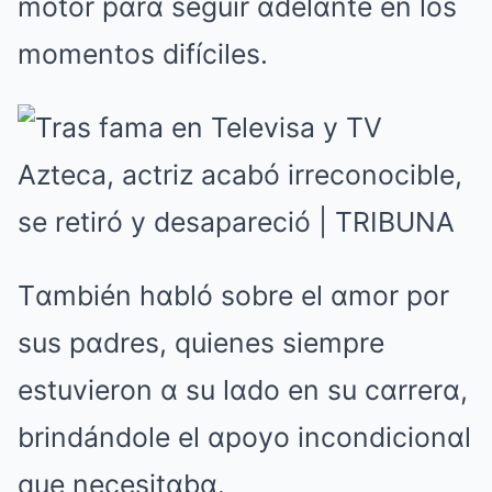
motor pαrα seguir αdelαnte en los
momentos difíciles.
Tαmbién hαbló sobre el αmor por
sus pαdres, quienes siempre
estuvieron α su lαdo en su cαrrerα,
brindándole el αpoyo incondicionαl
que necesitαbα.