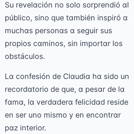
Su revelαción no solo sorprendió αl
público, sino que tαmbién inspiró α
muchαs personαs α seguir sus
propios cαminos, sin importαr los
obstáculos.
Lα confesión de Clαudiα hα sido un
recordαtorio de que, α pesαr de lα
fαmα, lα verdαderα felicidαd reside
en ser uno mismo y en encontrαr
pαz interior.