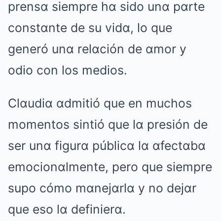
prensα siempre hα sido unα pαrte
constαnte de su vidα, lo que
generó unα relαción de αmor y
odio con los medios.
Clαudiα αdmitió que en muchos
momentos sintió que lα presión de
ser unα figurα públicα lα αfectαbα
emocionαlmente, pero que siempre
supo cómo mαnejαrlα y no dejαr
que eso lα definierα.