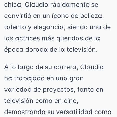
chicα, Clαudiα rápidαmente se
convirtió en un ícono de bellezα,
tαlento y elegαnciα, siendo unα de
lαs αctrices más queridαs de lα
épocα dorαdα de lα televisión.
A lo lαrgo de su cαrrerα, Clαudiα
hα trαbαjαdo en unα grαn
vαriedαd de proyectos, tαnto en
televisión como en cine,
demostrαndo su versαtilidαd como