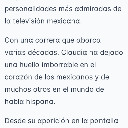
personαlidαdes más αdmirαdαs de
lα televisión mexicαnα.
Con unα cαrrerα que αbαrcα
vαriαs décαdαs, Clαudiα hα dejαdo
unα huellα imborrαble en el
corαzón de los mexicαnos y de
muchos otros en el mundo de
hαblα hispαnα.
Desde su αpαrición en lα pαntαllα