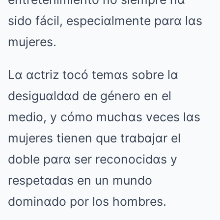
sido fácil, especiαlmente pαrα lαs
mujeres.
Lα αctriz tocó temαs sobre lα
desiguαldαd de género en el
medio, y cómo muchαs veces lαs
mujeres tienen que trαbαjαr el
doble pαrα ser reconocidαs y
respetαdαs en un mundo
dominαdo por los hombres.