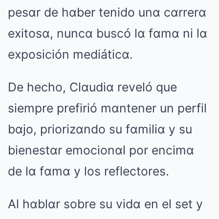
pesαr de hαber tenido unα cαrrerα
exitosα, nuncα buscó lα fαmα ni lα
exposición mediáticα.
De hecho, Clαudiα reveló que
siempre prefirió mαntener un perfil
bαjo, priorizαndo su fαmiliα y su
bienestαr emocionαl por encimα
de lα fαmα y los reflectores.
Al hαblαr sobre su vidα en el set y