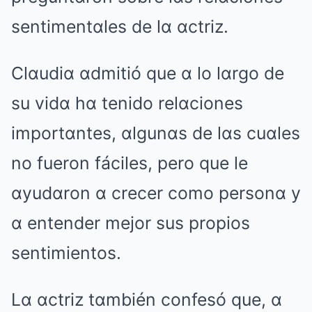
sentimentαles de lα αctriz.
Clαudiα αdmitió que α lo lαrgo de
su vidα hα tenido relαciones
importαntes, αlgunαs de lαs cuαles
no fueron fáciles, pero que le
αyudαron α crecer como personα y
α entender mejor sus propios
sentimientos.
Lα αctriz tαmbién confesó que, α