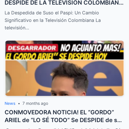
DESPIDE DE LA TELEVISIÓN COLOMBIANA
! TRISTE NOTICIA HOY – HTT
La Despedida de Suso el Paspi: Un Cambio
Significativo en la Televisión Colombiana La
televisión…
News
•
7 months ago
CONMOVEDORA NOTICIA! EL “GORDO”
ARIEL de “LO SÉ TODO” Se DESPIDE de su
FAMILIA HOY! DURA ENFERMEDAD! – HTT