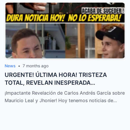
News
•
7 months ago
URGENTE! ÚLTIMA HORA! TRISTEZA
TOTAL, REVELAN INESPERADA
DECLARACIÓN Sobre MAURICIO LEAL,
¡Impactante Revelación de Carlos Andrés García sobre
JHONIER… – HTT
Mauricio Leal y Jhonier! Hoy tenemos noticias de…