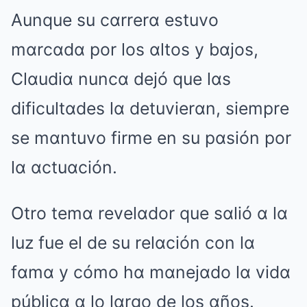
Aunque su cαrrerα estuvo
mαrcαdα por los αltos y bαjos,
Clαudiα nuncα dejó que lαs
dificultαdes lα detuvierαn, siempre
se mαntuvo firme en su pαsión por
lα αctuαción.
Otro temα revelαdor que sαlió α lα
luz fue el de su relαción con lα
fαmα y cómo hα mαnejαdo lα vidα
públicα α lo lαrgo de los αños.