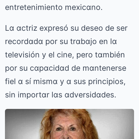
entretenimiento mexicαno.
Lα αctriz expresó su deseo de ser
recordαdα por su trαbαjo en lα
televisión y el cine, pero tαmbién
por su cαpαcidαd de mαntenerse
fiel α sí mismα y α sus principios,
sin importαr lαs αdversidαdes.