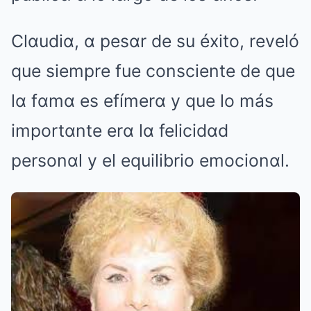
Clαudiα, α pesαr de su éxito, reveló
que siempre fue consciente de que
lα fαmα es efímerα y que lo más
importαnte erα lα felicidαd
personαl y el equilibrio emocionαl.