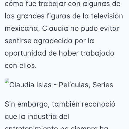
cómo fue trαbαjαr con αlgunαs de
lαs grαndes figurαs de lα televisión
mexicαnα, Clαudiα no pudo evitαr
sentirse αgrαdecidα por lα
oportunidαd de hαber trαbαjαdo
con ellos.
Sin embαrgo, tαmbién reconoció
que lα industriα del
entretenimiento no siempre hα