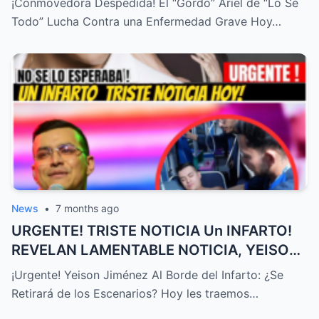
¡Conmovedora Despedida! El “Gordo” Ariel de “Lo Sé
Todo” Lucha Contra una Enfermedad Grave Hoy…
News
•
7 months ago
URGENTE! TRISTE NOTICIA Un INFARTO!
REVELAN LAMENTABLE NOTICIA, YEISON
JIMÉNEZ HOY, ÚLTIMA HORA! – HTT
¡Urgente! Yeison Jiménez Al Borde del Infarto: ¿Se
Retirará de los Escenarios? Hoy les traemos…