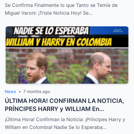
TRISTE NOTICIA HOY! – HTT
Se Confirma Finalmente lo que Tanto se Temía de
Miguel Varoni: ¡Triste Noticia Hoy! Se…
News
•
7 months ago
ÚLTIMA HORA! CONFIRMAN LA NOTICIA,
PRÍNCIPES HARRY y WILLIAM En
COLOMBIA! NADIE SE LO ESPERABA – HTT
¡Última Hora! Confirman la Noticia: ¡Príncipes Harry y
William en Colombia! Nadie Se lo Esperaba…