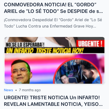
CONMOVEDORA NOTICIA! EL “GORDO”
ARIEL de “LO SÉ TODO” Se DESPIDE de su
FAMILIA HOY! DURA ENFERMEDAD! – HTT
¡Conmovedora Despedida! El “Gordo” Ariel de “Lo Sé
Todo” Lucha Contra una Enfermedad Grave Hoy…
News
•
7 months ago
URGENTE! TRISTE NOTICIA Un INFARTO!
REVELAN LAMENTABLE NOTICIA, YEISON