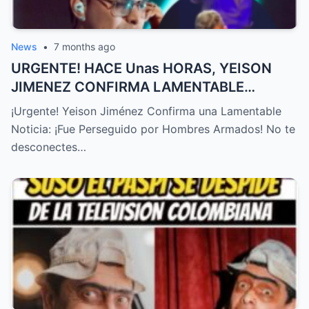
News
•
7 months ago
URGENTE! HACE Unas HORAS, YEISON
JIMENEZ CONFIRMA LAMENTABLE
NOTICIA, NO LO ESPERABA,TRISTE
¡Urgente! Yeison Jiménez Confirma una Lamentable
NOTICIA! – HTT
Noticia: ¡Fue Perseguido por Hombres Armados! No te
desconectes…