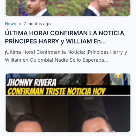
News
•
7 months ago
ÚLTIMA HORA! CONFIRMAN LA NOTICIA,
PRÍNCIPES HARRY y WILLIAM En
COLOMBIA! NADIE SE LO ESPERABA – HTT
¡Última Hora! Confirman la Noticia: ¡Príncipes Harry y
William en Colombia! Nadie Se lo Esperaba…