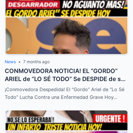
News
•
7 months ago
CONMOVEDORA NOTICIA! EL “GORDO”
ARIEL de “LO SÉ TODO” Se DESPIDE de su
FAMILIA HOY! DURA ENFERMEDAD! – HTT
¡Conmovedora Despedida! El “Gordo” Ariel de “Lo Sé
Todo” Lucha Contra una Enfermedad Grave Hoy…