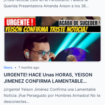
Querida Presentadora Amanda Anson a los 38…
News
•
7 months ago
URGENTE! HACE Unas HORAS, YEISON
JIMENEZ CONFIRMA LAMENTABLE
NOTICIA, NO LO ESPERABA,TRISTE
¡Urgente! Yeison Jiménez Confirma una Lamentable
NOTICIA! – HTT
Noticia: ¡Fue Perseguido por Hombres Armados! No te
desconectes…