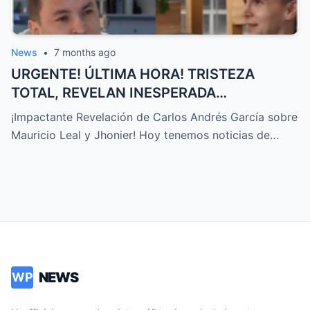
News
•
7 months ago
URGENTE! ÚLTIMA HORA! TRISTEZA
TOTAL, REVELAN INESPERADA
DECLARACIÓN Sobre MAURICIO LEAL,
¡Impactante Revelación de Carlos Andrés García sobre
JHONIER… – HTT
Mauricio Leal y Jhonier! Hoy tenemos noticias de…
NEWS
WP