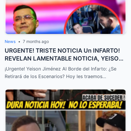
News
•
7 months ago
URGENTE! TRISTE NOTICIA Un INFARTO!
REVELAN LAMENTABLE NOTICIA, YEISON
JIMÉNEZ HOY, ÚLTIMA HORA! – HTT
¡Urgente! Yeison Jiménez Al Borde del Infarto: ¿Se
Retirará de los Escenarios? Hoy les traemos…