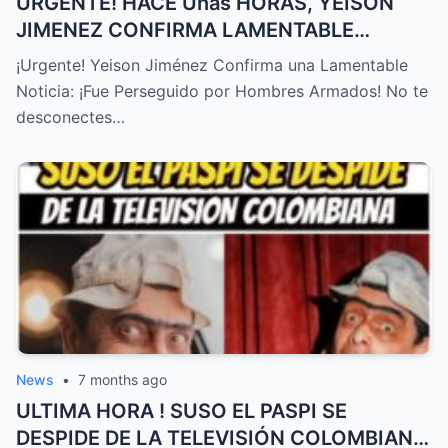
URGENTE! HACE Unas HORAS, YEISON
JIMENEZ CONFIRMA LAMENTABLE
NOTICIA, NO LO ESPERABA,TRISTE
¡Urgente! Yeison Jiménez Confirma una Lamentable
NOTICIA! – HTT
Noticia: ¡Fue Perseguido por Hombres Armados! No te
desconectes…
News
•
7 months ago
ULTIMA HORA ! SUSO EL PASPI SE
DESPIDE DE LA TELEVISIÓN COLOMBIANA