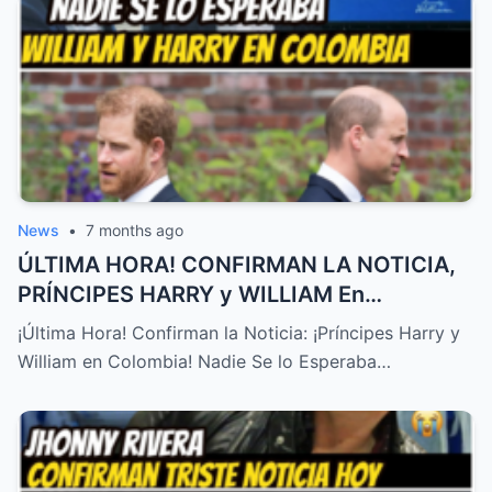
News
•
7 months ago
ÚLTIMA HORA! CONFIRMAN LA NOTICIA,
PRÍNCIPES HARRY y WILLIAM En
COLOMBIA! NADIE SE LO ESPERABA – HTT
¡Última Hora! Confirman la Noticia: ¡Príncipes Harry y
William en Colombia! Nadie Se lo Esperaba…