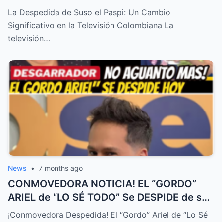
! TRISTE NOTICIA HOY – HTT
La Despedida de Suso el Paspi: Un Cambio
Significativo en la Televisión Colombiana La
televisión…
News
•
7 months ago
CONMOVEDORA NOTICIA! EL “GORDO”
ARIEL de “LO SÉ TODO” Se DESPIDE de su
FAMILIA HOY! DURA ENFERMEDAD! – HTT
¡Conmovedora Despedida! El “Gordo” Ariel de “Lo Sé