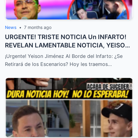
News
•
7 months ago
URGENTE! TRISTE NOTICIA Un INFARTO!
REVELAN LAMENTABLE NOTICIA, YEISON
JIMÉNEZ HOY, ÚLTIMA HORA! – HTT
¡Urgente! Yeison Jiménez Al Borde del Infarto: ¿Se
Retirará de los Escenarios? Hoy les traemos…