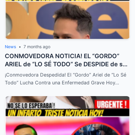
News
•
7 months ago
CONMOVEDORA NOTICIA! EL “GORDO”
ARIEL de “LO SÉ TODO” Se DESPIDE de su
FAMILIA HOY! DURA ENFERMEDAD! – HTT
¡Conmovedora Despedida! El “Gordo” Ariel de “Lo Sé
Todo” Lucha Contra una Enfermedad Grave Hoy…