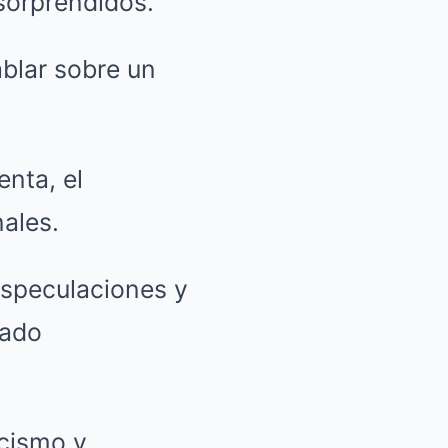
sorprendidos.
ablar sobre un
enta, el
ales.
especulaciones y
tado
icismo y