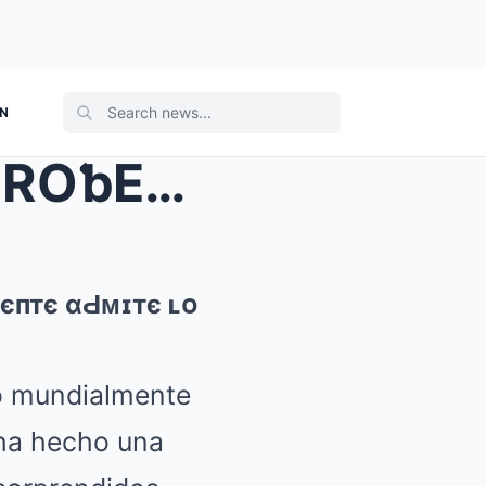
ON
¡INCREÍƅLE! A ʟօʂ 83 αñօʂ, ROƅERTO CARLOS Fɪпαʟᴍєп...
єптє αԀᴍɪтє ʟօ
do mundialmente
 ha hecho una