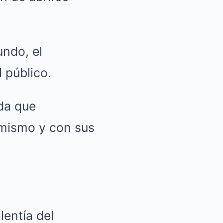
undo, el
 público.
da que
mismo y con sus
entía del