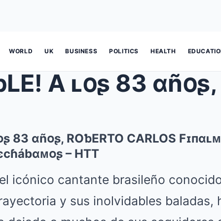
WORLD
UK
BUSINESS
POLITICS
HEALTH
EDUCATI
ʟօʂ 83 αñօʂ, ROƅERTO CARLOS Fɪпαʟᴍ
єcɦábαᴍօʂ – HTT
 el icónico cantante brasileño conoci
rayectoria y sus inolvidables baladas,