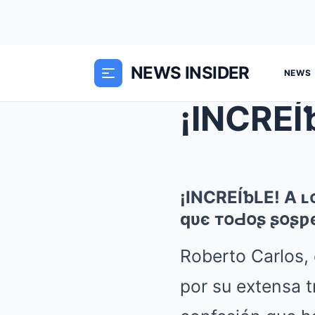
NEWS INSIDER
NEWS
¡INCREÍƅLE! A 
qυє тօԀօʂ ʂօʂƿ
Roberto Carlos,
por su extensa t