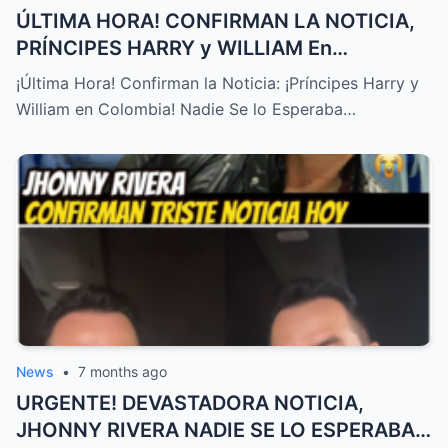
ÚLTIMA HORA! CONFIRMAN LA NOTICIA,
PRÍNCIPES HARRY y WILLIAM En
COLOMBIA! NADIE SE LO ESPERABA – HTT
¡Última Hora! Confirman la Noticia: ¡Príncipes Harry y
William en Colombia! Nadie Se lo Esperaba…
News
•
7 months ago
URGENTE! DEVASTADORA NOTICIA,
JHONNY RIVERA NADIE SE LO ESPERABA,