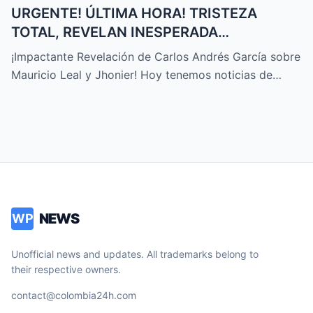
URGENTE! ÚLTIMA HORA! TRISTEZA
TOTAL, REVELAN INESPERADA
DECLARACIÓN Sobre MAURICIO LEAL,
¡Impactante Revelación de Carlos Andrés García sobre
JHONIER… – HTT
Mauricio Leal y Jhonier! Hoy tenemos noticias de…
NEWS
WP
Unofficial news and updates. All trademarks belong to
their respective owners.
contact@colombia24h.com