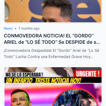
News
•
7 months ago
CONMOVEDORA NOTICIA! EL “GORDO”
ARIEL de “LO SÉ TODO” Se DESPIDE de su
FAMILIA HOY! DURA ENFERMEDAD! – HTT
¡Conmovedora Despedida! El “Gordo” Ariel de “Lo Sé
Todo” Lucha Contra una Enfermedad Grave Hoy…