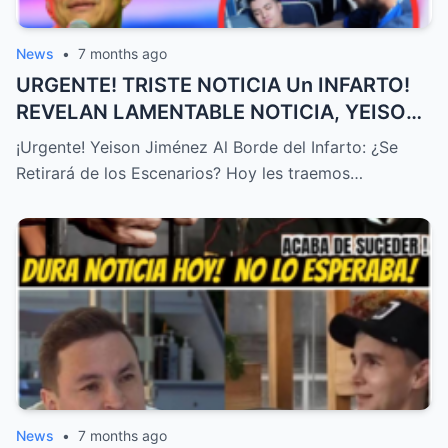
News
•
7 months ago
URGENTE! TRISTE NOTICIA Un INFARTO!
REVELAN LAMENTABLE NOTICIA, YEISON
JIMÉNEZ HOY, ÚLTIMA HORA! – HTT
¡Urgente! Yeison Jiménez Al Borde del Infarto: ¿Se
Retirará de los Escenarios? Hoy les traemos…
News
•
7 months ago