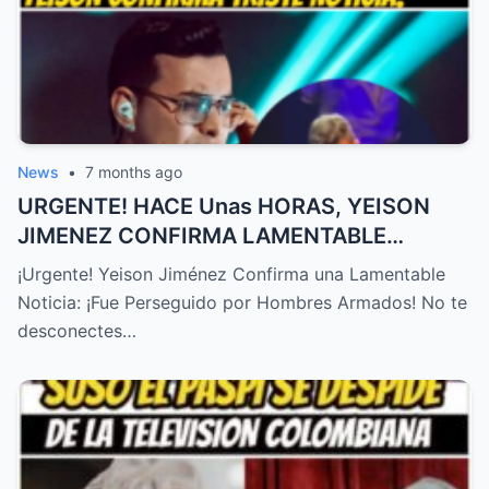
News
•
7 months ago
URGENTE! HACE Unas HORAS, YEISON
JIMENEZ CONFIRMA LAMENTABLE
NOTICIA, NO LO ESPERABA,TRISTE
¡Urgente! Yeison Jiménez Confirma una Lamentable
NOTICIA! – HTT
Noticia: ¡Fue Perseguido por Hombres Armados! No te
desconectes…