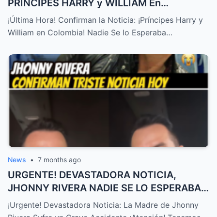
PRÍNCIPES HARRY y WILLIAM En
COLOMBIA! NADIE SE LO ESPERABA – HTT
¡Última Hora! Confirman la Noticia: ¡Príncipes Harry y
William en Colombia! Nadie Se lo Esperaba…
News
•
7 months ago
URGENTE! DEVASTADORA NOTICIA,
JHONNY RIVERA NADIE SE LO ESPERABA,
ACABA de SUCEDER! – HTT
¡Urgente! Devastadora Noticia: La Madre de Jhonny