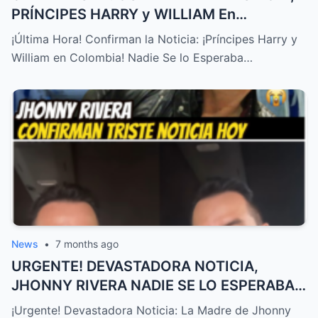
PRÍNCIPES HARRY y WILLIAM En
COLOMBIA! NADIE SE LO ESPERABA – HTT
¡Última Hora! Confirman la Noticia: ¡Príncipes Harry y
William en Colombia! Nadie Se lo Esperaba…
News
•
7 months ago
URGENTE! DEVASTADORA NOTICIA,
JHONNY RIVERA NADIE SE LO ESPERABA,
ACABA de SUCEDER! – HTT
¡Urgente! Devastadora Noticia: La Madre de Jhonny