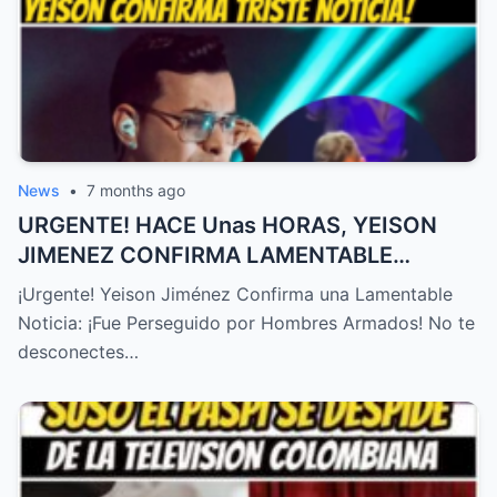
News
•
7 months ago
URGENTE! HACE Unas HORAS, YEISON
JIMENEZ CONFIRMA LAMENTABLE
NOTICIA, NO LO ESPERABA,TRISTE
¡Urgente! Yeison Jiménez Confirma una Lamentable
NOTICIA! – HTT
Noticia: ¡Fue Perseguido por Hombres Armados! No te
desconectes…