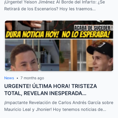
¡Urgente! Yeison Jiménez Al Borde del Infarto: ¿Se
Retirará de los Escenarios? Hoy les traemos…
News
•
7 months ago
URGENTE! ÚLTIMA HORA! TRISTEZA
TOTAL, REVELAN INESPERADA
DECLARACIÓN Sobre MAURICIO LEAL,
¡Impactante Revelación de Carlos Andrés García sobre
JHONIER… – HTT
Mauricio Leal y Jhonier! Hoy tenemos noticias de…