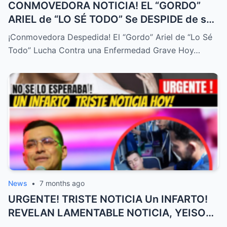
CONMOVEDORA NOTICIA! EL “GORDO”
ARIEL de “LO SÉ TODO” Se DESPIDE de su
FAMILIA HOY! DURA ENFERMEDAD! – HTT
¡Conmovedora Despedida! El “Gordo” Ariel de “Lo Sé
Todo” Lucha Contra una Enfermedad Grave Hoy…
News
•
7 months ago
URGENTE! TRISTE NOTICIA Un INFARTO!
REVELAN LAMENTABLE NOTICIA, YEISON
JIMÉNEZ HOY, ÚLTIMA HORA! – HTT