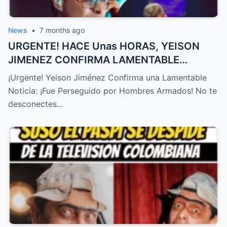
News
•
7 months ago
URGENTE! HACE Unas HORAS, YEISON
JIMENEZ CONFIRMA LAMENTABLE
NOTICIA, NO LO ESPERABA,TRISTE
¡Urgente! Yeison Jiménez Confirma una Lamentable
NOTICIA! – HTT
Noticia: ¡Fue Perseguido por Hombres Armados! No te
desconectes…