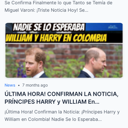
TRISTE NOTICIA HOY! – HTT
Se Confirma Finalmente lo que Tanto se Temía de
Miguel Varoni: ¡Triste Noticia Hoy! Se…
News
•
7 months ago
ÚLTIMA HORA! CONFIRMAN LA NOTICIA,
PRÍNCIPES HARRY y WILLIAM En
COLOMBIA! NADIE SE LO ESPERABA – HTT
¡Última Hora! Confirman la Noticia: ¡Príncipes Harry y
William en Colombia! Nadie Se lo Esperaba…