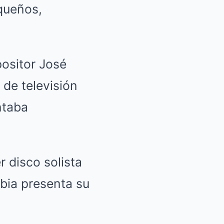
aqueños,
.
positor José
 de televisión
ntaba
 disco solista
abia presenta su