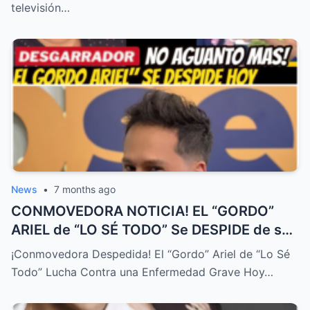
televisión…
News
•
7 months ago
CONMOVEDORA NOTICIA! EL “GORDO”
ARIEL de “LO SÉ TODO” Se DESPIDE de su
FAMILIA HOY! DURA ENFERMEDAD! – HTT
¡Conmovedora Despedida! El “Gordo” Ariel de “Lo Sé
Todo” Lucha Contra una Enfermedad Grave Hoy…