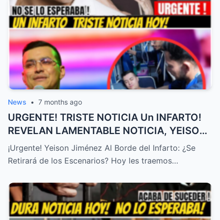
News
•
7 months ago
URGENTE! TRISTE NOTICIA Un INFARTO!
REVELAN LAMENTABLE NOTICIA, YEISON
JIMÉNEZ HOY, ÚLTIMA HORA! – HTT
¡Urgente! Yeison Jiménez Al Borde del Infarto: ¿Se
Retirará de los Escenarios? Hoy les traemos…