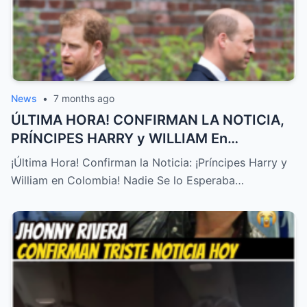
News
•
7 months ago
ÚLTIMA HORA! CONFIRMAN LA NOTICIA,
PRÍNCIPES HARRY y WILLIAM En
COLOMBIA! NADIE SE LO ESPERABA – HTT
¡Última Hora! Confirman la Noticia: ¡Príncipes Harry y
William en Colombia! Nadie Se lo Esperaba…