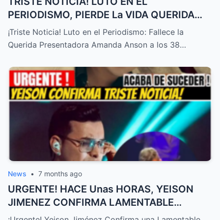
TRISTE NOTICIA! LUTO EN EL
PERIODISMO, PIERDE La VIDA QUERIDA
PRESENTADORA HOY! – HTT
¡Triste Noticia! Luto en el Periodismo: Fallece la
Querida Presentadora Amanda Anson a los 38…
News
•
7 months ago
URGENTE! HACE Unas HORAS, YEISON
JIMENEZ CONFIRMA LAMENTABLE
NOTICIA, NO LO ESPERABA,TRISTE
¡Urgente! Yeison Jiménez Confirma una Lamentable