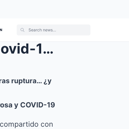
ON
Laura Flores da positivo a Covid-19, revela depres...
tras ruptura… ¿y
orosa y COVID-19
a compartido con