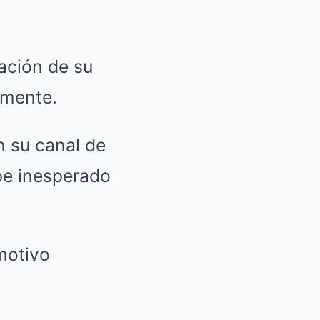
ación de su
lmente.
n su canal de
lpe inesperado
motivo