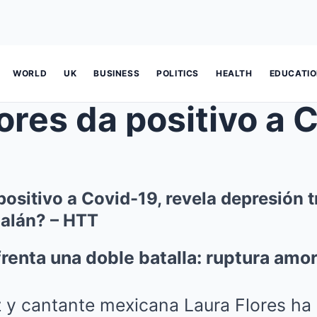
WORLD
UK
BUSINESS
POLITICS
HEALTH
EDUCATI
positivo a Covid-19, revela depresión 
galán? – HTT
frenta una doble batalla: ruptura am
iz y cantante mexicana Laura Flores h