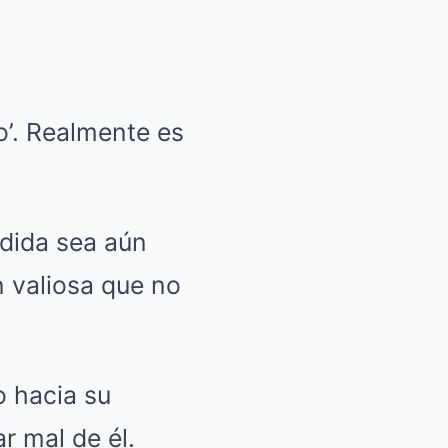
o’. Realmente es
rdida sea aún
n valiosa que no
o hacia su
r mal de él.