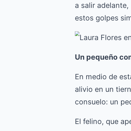
a salir adelante,
estos golpes si
Un pequeño com
En medio de est
alivio en un tie
consuelo: un pe
El felino, que ap