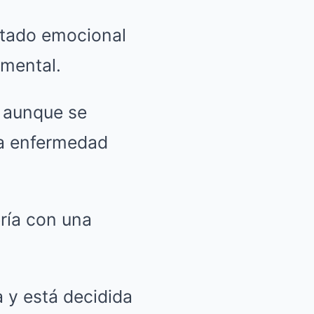
stado emocional
 mental.
 aunque se
na enfermedad
bría con una
a y está decidida