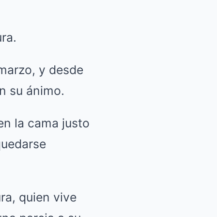
ra.
 marzo, y desde
en su ánimo.
 en la cama justo
 quedarse
a, quien vive