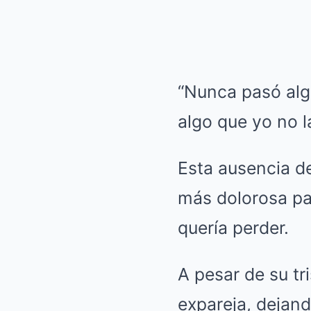
“Nunca pasó algo
algo que yo no la
Esta ausencia de
más dolorosa par
quería perder.
A pesar de su tr
expareja, dejand