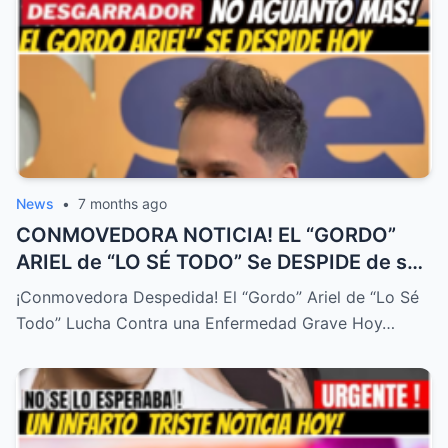
News
•
7 months ago
CONMOVEDORA NOTICIA! EL “GORDO”
ARIEL de “LO SÉ TODO” Se DESPIDE de su
FAMILIA HOY! DURA ENFERMEDAD! – HTT
¡Conmovedora Despedida! El “Gordo” Ariel de “Lo Sé
Todo” Lucha Contra una Enfermedad Grave Hoy…