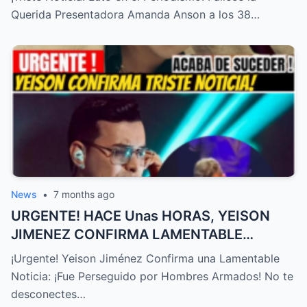
Querida Presentadora Amanda Anson a los 38…
News
•
7 months ago
URGENTE! HACE Unas HORAS, YEISON
JIMENEZ CONFIRMA LAMENTABLE
NOTICIA, NO LO ESPERABA,TRISTE
¡Urgente! Yeison Jiménez Confirma una Lamentable
NOTICIA! – HTT
Noticia: ¡Fue Perseguido por Hombres Armados! No te
desconectes…