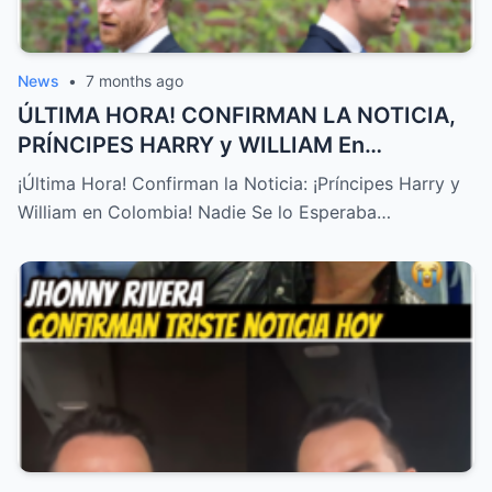
News
•
7 months ago
ÚLTIMA HORA! CONFIRMAN LA NOTICIA,
PRÍNCIPES HARRY y WILLIAM En
COLOMBIA! NADIE SE LO ESPERABA – HTT
¡Última Hora! Confirman la Noticia: ¡Príncipes Harry y
William en Colombia! Nadie Se lo Esperaba…