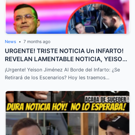
News
•
7 months ago
URGENTE! TRISTE NOTICIA Un INFARTO!
REVELAN LAMENTABLE NOTICIA, YEISON
JIMÉNEZ HOY, ÚLTIMA HORA! – HTT
¡Urgente! Yeison Jiménez Al Borde del Infarto: ¿Se
Retirará de los Escenarios? Hoy les traemos…