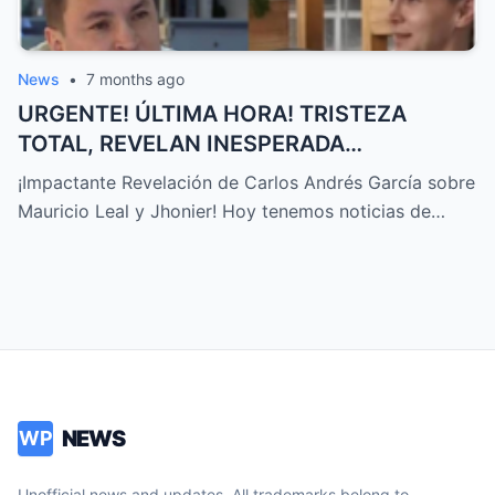
News
•
7 months ago
URGENTE! ÚLTIMA HORA! TRISTEZA
TOTAL, REVELAN INESPERADA
DECLARACIÓN Sobre MAURICIO LEAL,
¡Impactante Revelación de Carlos Andrés García sobre
JHONIER… – HTT
Mauricio Leal y Jhonier! Hoy tenemos noticias de…
NEWS
WP
Unofficial news and updates. All trademarks belong to