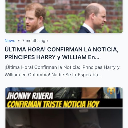
News
•
7 months ago
ÚLTIMA HORA! CONFIRMAN LA NOTICIA,
PRÍNCIPES HARRY y WILLIAM En
COLOMBIA! NADIE SE LO ESPERABA – HTT
¡Última Hora! Confirman la Noticia: ¡Príncipes Harry y
William en Colombia! Nadie Se lo Esperaba…