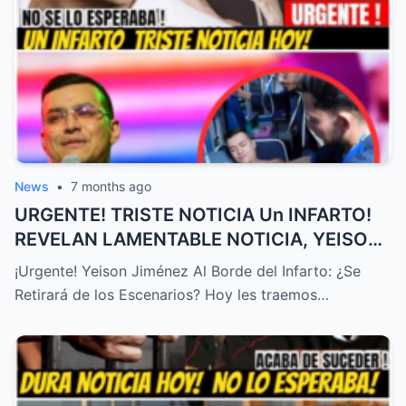
News
•
7 months ago
URGENTE! TRISTE NOTICIA Un INFARTO!
REVELAN LAMENTABLE NOTICIA, YEISON
JIMÉNEZ HOY, ÚLTIMA HORA! – HTT
¡Urgente! Yeison Jiménez Al Borde del Infarto: ¿Se
Retirará de los Escenarios? Hoy les traemos…