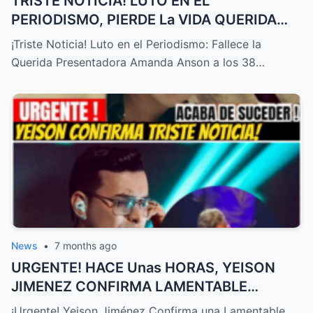
TRISTE NOTICIA! LUTO EN EL
PERIODISMO, PIERDE La VIDA QUERIDA
PRESENTADORA HOY! – HTT
¡Triste Noticia! Luto en el Periodismo: Fallece la
Querida Presentadora Amanda Anson a los 38…
News
•
7 months ago
URGENTE! HACE Unas HORAS, YEISON
JIMENEZ CONFIRMA LAMENTABLE
NOTICIA, NO LO ESPERABA,TRISTE
¡Urgente! Yeison Jiménez Confirma una Lamentable