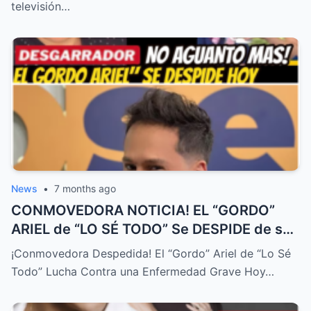
televisión…
News
•
7 months ago
CONMOVEDORA NOTICIA! EL “GORDO”
ARIEL de “LO SÉ TODO” Se DESPIDE de su
FAMILIA HOY! DURA ENFERMEDAD! – HTT
¡Conmovedora Despedida! El “Gordo” Ariel de “Lo Sé
Todo” Lucha Contra una Enfermedad Grave Hoy…