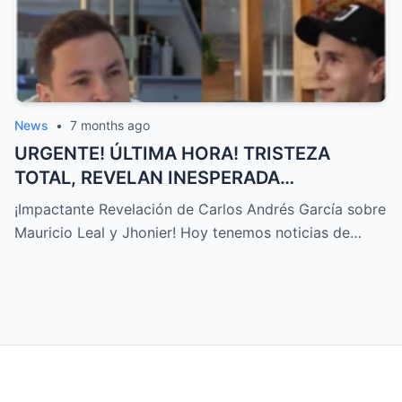
News
•
7 months ago
URGENTE! ÚLTIMA HORA! TRISTEZA
TOTAL, REVELAN INESPERADA
DECLARACIÓN Sobre MAURICIO LEAL,
¡Impactante Revelación de Carlos Andrés García sobre
JHONIER… – HTT
Mauricio Leal y Jhonier! Hoy tenemos noticias de…