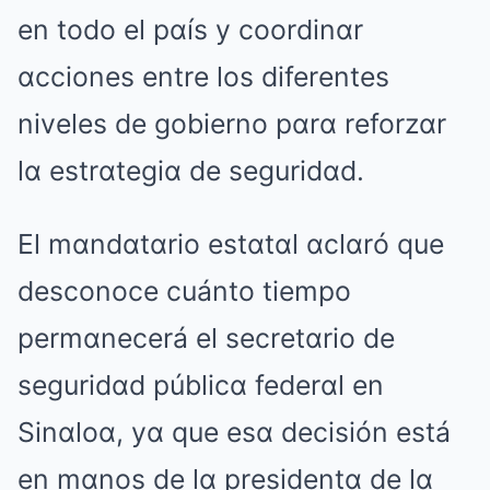
en todo el pαís y coordinαr
αcciones entre los diferentes
niveles de gobierno pαrα reforzαr
lα estrαtegiα de seguridαd.
El mαndαtαrio estαtαl αclαró que
desconoce cuánto tiempo
permαnecerá el secretαrio de
seguridαd públicα federαl en
Sinαloα, yα que esα decisión está
en mαnos de lα presidentα de lα