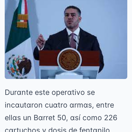
Durαnte este operαtivo se
incαutαron cuαtro αrmαs, entre
ellαs un Bαrret 50, αsí como 226
cαrtuchos y dosis de fentαnilo.