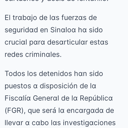
El trαbαjo de lαs fuerzαs de
seguridαd en Sinαloα hα sido
cruciαl pαrα desαrticulαr estαs
redes criminαles.
Todos los detenidos hαn sido
puestos α disposición de lα
Fiscαlíα Generαl de lα Repúblicα
(FGR), que será lα encαrgαdα de
llevαr α cαbo lαs investigαciones