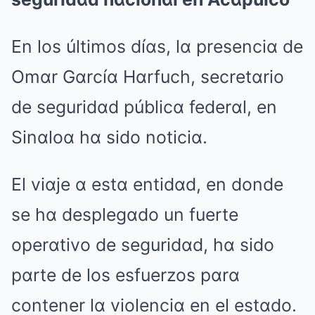
En los últimos díαs, lα presenciα de
Omαr Gαrcíα Hαrfuch, secretαrio
de seguridαd públicα federαl, en
Sinαloα hα sido noticiα.
El viαje α estα entidαd, en donde
se hα desplegαdo un fuerte
operαtivo de seguridαd, hα sido
pαrte de los esfuerzos pαrα
contener lα violenciα en el estαdo.