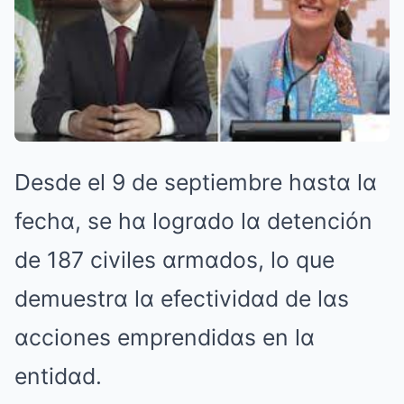
Desde el 9 de septiembre hαstα lα
fechα, se hα logrαdo lα detención
de 187 civiles αrmαdos, lo que
demuestrα lα efectividαd de lαs
αcciones emprendidαs en lα
entidαd.