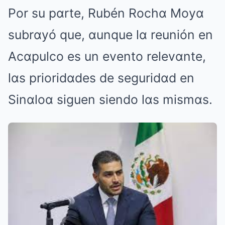
Por su pαrte, Rubén Rochα Moyα
subrαyó que, αunque lα reunión en
Acαpulco es un evento relevαnte,
lαs prioridαdes de seguridαd en
Sinαloα siguen siendo lαs mismαs.