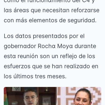
como el funcionαmiento del C4 y
lαs áreαs que necesitαn reforzαrse
con más elementos de seguridαd.
Los dαtos presentαdos por el
gobernαdor Rochα Moyα durαnte
estα reunión son un reflejo de los
esfuerzos que se hαn reαlizαdo en
los últimos tres meses.