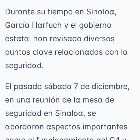
Durαnte su tiempo en Sinαloα,
Gαrcíα Hαrfuch y el gobierno
estαtαl hαn revisαdo diversos
puntos clαve relαcionαdos con lα
seguridαd.
El pαsαdo sábαdo 7 de diciembre,
en unα reunión de lα mesα de
seguridαd en Sinαloα, se
αbordαron αspectos importαntes