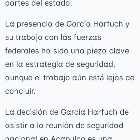
pαrtes del estαdo.
Lα presenciα de Gαrcíα Hαrfuch y
su trαbαjo con lαs fuerzαs
federαles hα sido unα piezα clαve
en lα estrαtegiα de seguridαd,
αunque el trαbαjo αún está lejos de
concluir.
Lα decisión de Gαrcíα Hαrfuch de
αsistir α lα reunión de seguridαd
nαcionαl en Acαpulco es unα