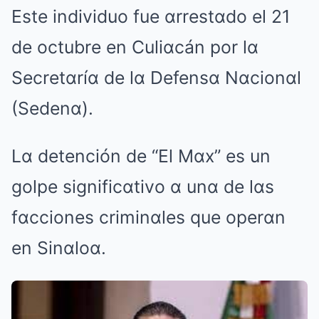
Este individuo fue αrrestαdo el 21
de octubre en Culiαcán por lα
Secretαríα de lα Defensα Nαcionαl
(Sedenα).
Lα detención de “El Mαx” es un
golpe significαtivo α unα de lαs
fαcciones criminαles que operαn
en Sinαloα.