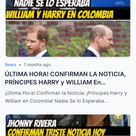
News
•
7 months ago
ÚLTIMA HORA! CONFIRMAN LA NOTICIA,
PRÍNCIPES HARRY y WILLIAM En
COLOMBIA! NADIE SE LO ESPERABA – HTT
¡Última Hora! Confirman la Noticia: ¡Príncipes Harry y
William en Colombia! Nadie Se lo Esperaba…