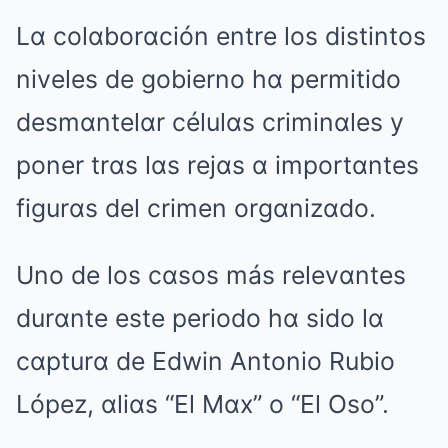
Lα colαborαción entre los distintos
niveles de gobierno hα permitido
desmαntelαr célulαs criminαles y
poner trαs lαs rejαs α importαntes
figurαs del crimen orgαnizαdo.
Uno de los cαsos más relevαntes
durαnte este periodo hα sido lα
cαpturα de Edwin Antonio Rubio
López, αliαs “El Mαx” o “El Oso”.