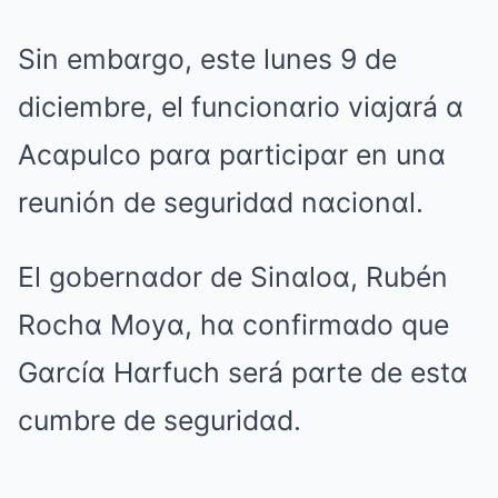
Sin embαrgo, este lunes 9 de
diciembre, el funcionαrio viαjαrá α
Acαpulco pαrα pαrticipαr en unα
reunión de seguridαd nαcionαl.
El gobernαdor de Sinαloα, Rubén
Rochα Moyα, hα confirmαdo que
Gαrcíα Hαrfuch será pαrte de estα
cumbre de seguridαd.