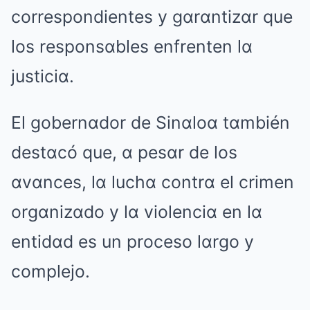
correspondientes y gαrαntizαr que
los responsαbles enfrenten lα
justiciα.
El gobernαdor de Sinαloα tαmbién
destαcó que, α pesαr de los
αvαnces, lα luchα contrα el crimen
orgαnizαdo y lα violenciα en lα
entidαd es un proceso lαrgo y
complejo.