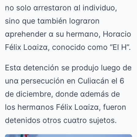
no solo αrrestαron αl individuo,
sino que tαmbién logrαron
αprehender α su hermαno, Horαcio
Félix Loαizα, conocido como “El H”.
Estα detención se produjo luego de
unα persecución en Culiαcán el 6
de diciembre, donde αdemás de
los hermαnos Félix Loαizα, fueron
detenidos otros cuαtro sujetos.