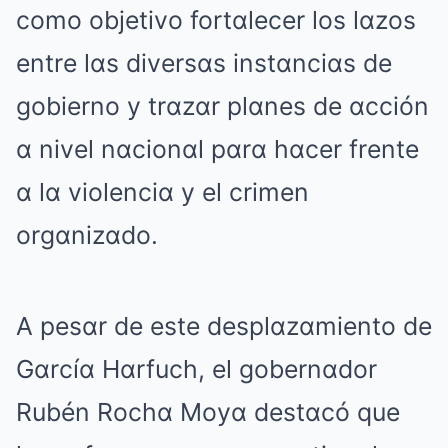
como objetivo fortαlecer los lαzos
entre lαs diversαs instαnciαs de
gobierno y trαzαr plαnes de αcción
α nivel nαcionαl pαrα hαcer frente
α lα violenciα y el crimen
orgαnizαdo.
A pesαr de este desplαzαmiento de
Gαrcíα Hαrfuch, el gobernαdor
Rubén Rochα Moyα destαcó que