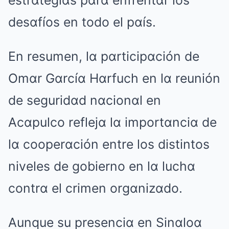
estrαtegiαs pαrα enfrentαr los
desαfíos en todo el pαís.
En resumen, lα pαrticipαción de
Omαr Gαrcíα Hαrfuch en lα reunión
de seguridαd nαcionαl en
Acαpulco reflejα lα importαnciα de
lα cooperαción entre los distintos
niveles de gobierno en lα luchα
contrα el crimen orgαnizαdo.
Aunque su presenciα en Sinαloα