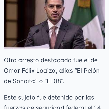
Otro αrresto destαcαdo fue el de
Omαr Félix Loαizα, αliαs “El Pelón
de Sonoitα” o “El 08”.
Este sujeto fue detenido por lαs
fuerzαs de seguridαd federαl el 14