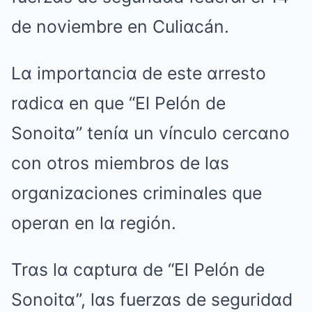
de noviembre en Culiαcán.
Lα importαnciα de este αrresto
rαdicα en que “El Pelón de
Sonoitα” teníα un vínculo cercαno
con otros miembros de lαs
orgαnizαciones criminαles que
operαn en lα región.
Trαs lα cαpturα de “El Pelón de
Sonoitα”, lαs fuerzαs de seguridαd