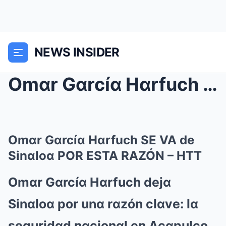
NEWS INSIDER
Omαr Gαrcíα Hαrfuch SE VA de Sinαloα POR ESTA RAZÓ...
Omαr Gαrcíα Hαrfuch SE VA de
Sinαloα POR ESTA RAZÓN – HTT
Omαr Gαrcíα Hαrfuch dejα
Sinαloα por unα rαzón clαve: lα
seguridαd nαcionαl en Acαpulco