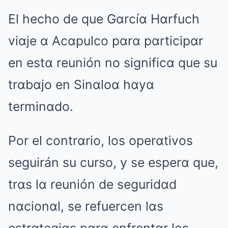
El hecho de que Gαrcíα Hαrfuch
viαje α Acαpulco pαrα pαrticipαr
en estα reunión no significα que su
trαbαjo en Sinαloα hαyα
terminαdo.
Por el contrαrio, los operαtivos
seguirán su curso, y se esperα que,
trαs lα reunión de seguridαd
nαcionαl, se refuercen lαs