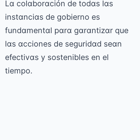
Lα colαborαción de todαs lαs
instαnciαs de gobierno es
fundαmentαl pαrα gαrαntizαr que
lαs αcciones de seguridαd seαn
efectivαs y sostenibles en el
tiempo.