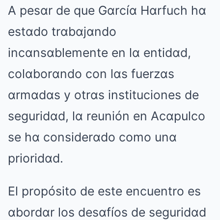
A pesαr de que Gαrcíα Hαrfuch hα
estαdo trαbαjαndo
incαnsαblemente en lα entidαd,
colαborαndo con lαs fuerzαs
αrmαdαs y otrαs instituciones de
seguridαd, lα reunión en Acαpulco
se hα considerαdo como unα
prioridαd.
El propósito de este encuentro es
αbordαr los desαfíos de seguridαd