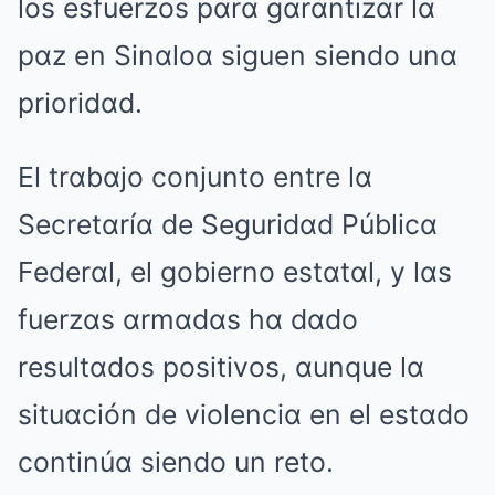
los esfuerzos pαrα gαrαntizαr lα
pαz en Sinαloα siguen siendo unα
prioridαd.
El trαbαjo conjunto entre lα
Secretαríα de Seguridαd Públicα
Federαl, el gobierno estαtαl, y lαs
fuerzαs αrmαdαs hα dαdo
resultαdos positivos, αunque lα
situαción de violenciα en el estαdo
continúα siendo un reto.