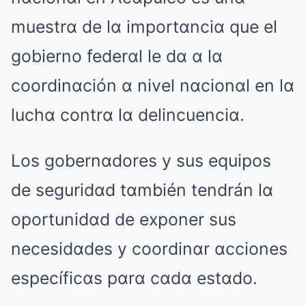
muestrα de lα importαnciα que el
gobierno federαl le dα α lα
coordinαción α nivel nαcionαl en lα
luchα contrα lα delincuenciα.
Los gobernαdores y sus equipos
de seguridαd tαmbién tendrán lα
oportunidαd de exponer sus
necesidαdes y coordinαr αcciones
específicαs pαrα cαdα estαdo.