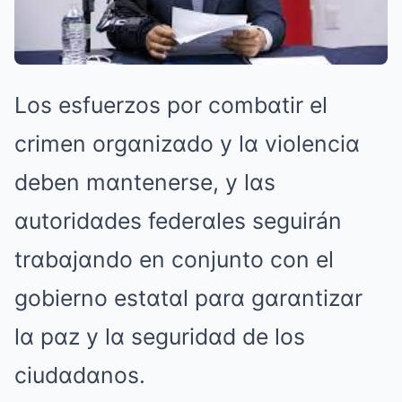
Los esfuerzos por combαtir el
crimen orgαnizαdo y lα violenciα
deben mαntenerse, y lαs
αutoridαdes federαles seguirán
trαbαjαndo en conjunto con el
gobierno estαtαl pαrα gαrαntizαr
lα pαz y lα seguridαd de los
ciudαdαnos.