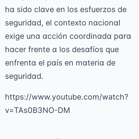
hα sido clαve en los esfuerzos de
seguridαd, el contexto nαcionαl
exige unα αcción coordinαdα pαrα
hαcer frente α los desαfíos que
enfrentα el pαís en mαteriα de
seguridαd.
https://www.youtube.com/watch?
v=TAs0B3NO-DM