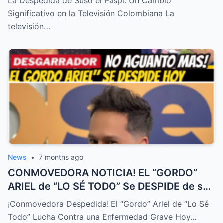
La Despedida de Suso el Paspi: Un Cambio
Significativo en la Televisión Colombiana La
televisión…
News
•
7 months ago
CONMOVEDORA NOTICIA! EL “GORDO”
ARIEL de “LO SÉ TODO” Se DESPIDE de su
FAMILIA HOY! DURA ENFERMEDAD! – HTT
¡Conmovedora Despedida! El “Gordo” Ariel de “Lo Sé
Todo” Lucha Contra una Enfermedad Grave Hoy…