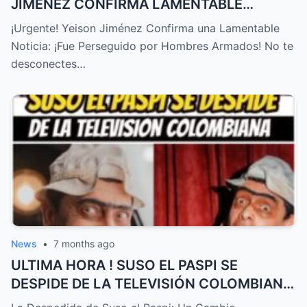
JIMENEZ CONFIRMA LAMENTABLE
NOTICIA, NO LO ESPERABA,TRISTE
¡Urgente! Yeison Jiménez Confirma una Lamentable
NOTICIA! – HTT
Noticia: ¡Fue Perseguido por Hombres Armados! No te
desconectes…
News
•
7 months ago
ULTIMA HORA ! SUSO EL PASPI SE
DESPIDE DE LA TELEVISIÓN COLOMBIANA
! TRISTE NOTICIA HOY – HTT