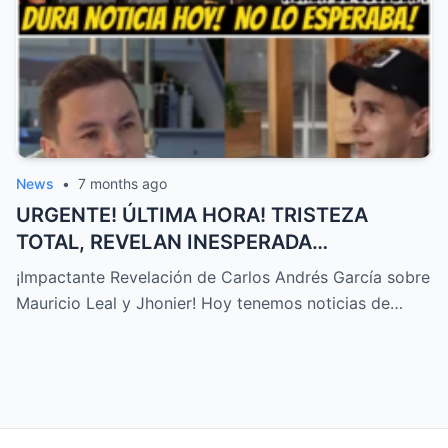
News
•
7 months ago
URGENTE! ÚLTIMA HORA! TRISTEZA
TOTAL, REVELAN INESPERADA
DECLARACIÓN Sobre MAURICIO LEAL,
¡Impactante Revelación de Carlos Andrés García sobre
JHONIER… – HTT
Mauricio Leal y Jhonier! Hoy tenemos noticias de…