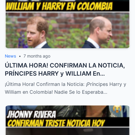
News
•
7 months ago
ÚLTIMA HORA! CONFIRMAN LA NOTICIA,
PRÍNCIPES HARRY y WILLIAM En
COLOMBIA! NADIE SE LO ESPERABA – HTT
¡Última Hora! Confirman la Noticia: ¡Príncipes Harry y
William en Colombia! Nadie Se lo Esperaba…