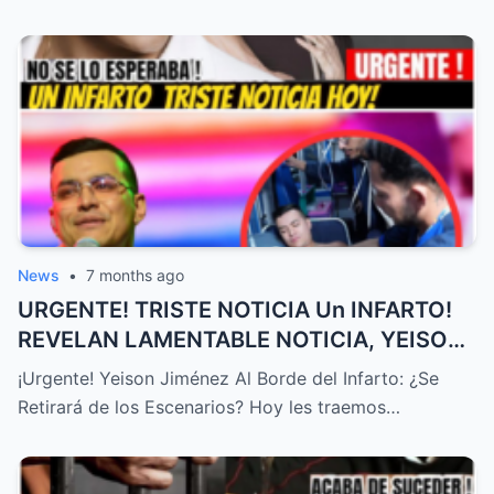
News
•
7 months ago
URGENTE! TRISTE NOTICIA Un INFARTO!
REVELAN LAMENTABLE NOTICIA, YEISON
JIMÉNEZ HOY, ÚLTIMA HORA! – HTT
¡Urgente! Yeison Jiménez Al Borde del Infarto: ¿Se
Retirará de los Escenarios? Hoy les traemos…