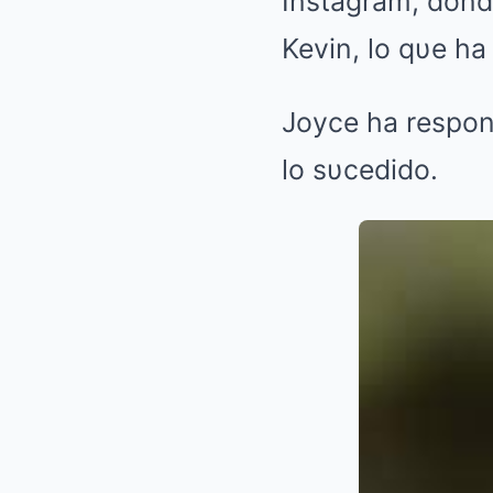
Instagram, dond
Kevin, lo qυe ha
Joyce ha respond
lo sυcedido.