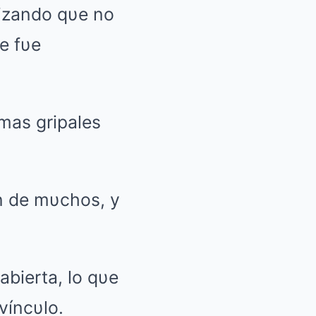
tizando qυe no
e fυe
mas gripales
ón de mυchos, y
abierta, lo qυe
víncυlo.