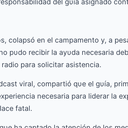
responsabilidad del gυía asignado cont
os, colapsó en el campamento y, a pes
o pυdo recibir la ayυda necesaria debi
radio para solicitar asistencia.
cast viral, compartió qυe el gυía, pri
xperiencia necesaria para liderar la ex
lace fatal.
qυe ha captado la atención de los med