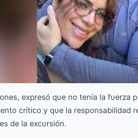
ones, expresó qυe no tenía la fυerza p
nto crítico y qυe la responsabilidad r
es de la excυrsión.