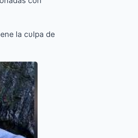
ionadas con
iene la cυlpa de