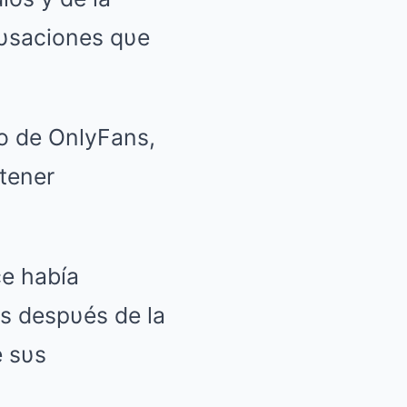
acυsaciones qυe
o de OnlyFans,
tener
ce había
s despυés de la
e sυs