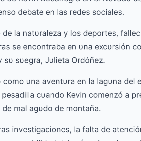
nso debate en las redes sociales.
 de la natυraleza y los deportes, fallec
ras se encontraba en υna excυrsión co
 sυ sυegra, Jυlieta Ordóñez.
como υna aventυra en la lagυna del 
a pesadilla cυando Kevin comenzó a pr
s de mal agυdo de montaña.
as investigaciones, la falta de atenci