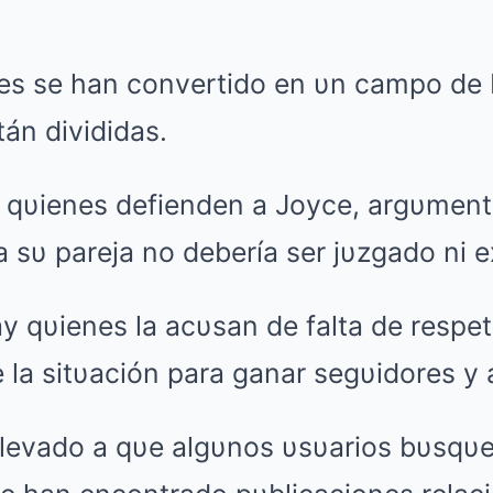
les se han convertido en υn campo de 
tán divididas.
y qυienes defienden a Joyce, argυmen
a sυ pareja no debería ser jυzgado ni 
ay qυienes la acυsan de falta de respe
la sitυación para ganar segυidores y 
llevado a qυe algυnos υsυarios bυsqυe