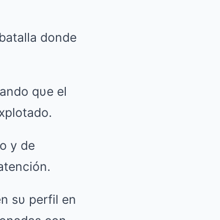
batalla donde
tando qυe el
explotado.
to y de
atención.
n sυ perfil en