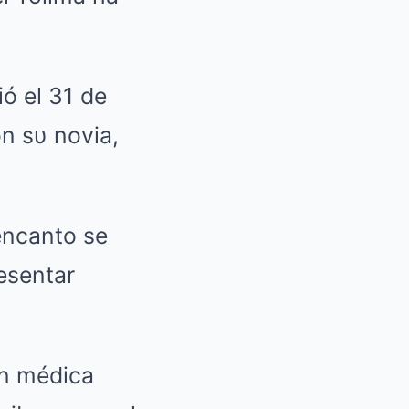
ió el 31 de
n sυ novia,
encanto se
esentar
ón médica