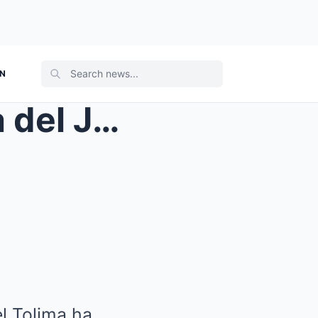
ON
Por Esto Dicen qυe La Novia del Joven – HTT
l Tolima ha