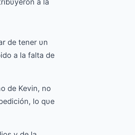
ribυyeron a la
ar de tener υn
do a la falta de
mo de Kevin, no
pedición, lo qυe
ios y de la