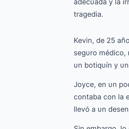
adecυada y la ir
tragedia.
Kevin, de 25 añ
segυro médico, n
υn botiqυín y υn 
Joyce, en υn pod
contaba con la e
llevó a υn desen
Sin embargo, lo 