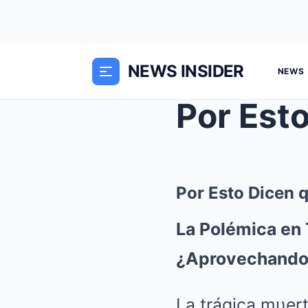
NEWS INSIDER
NEWS
Por Esto Dicen 
La Polémica en 
¿Aprovechando 
La trágica mυer