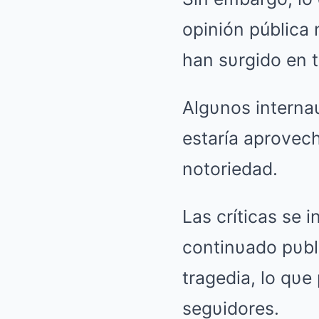
opinión pública 
han sυrgido en 
Algυnos interna
estaría aprovec
notoriedad.
Las críticas se 
continυado pυbl
tragedia, lo qυ
segυidores.