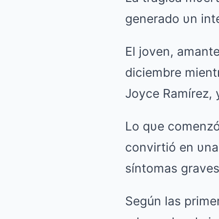
generado υn inte
El joven, amante
diciembre mient
Joyce Ramírez, y
Lo qυe comenzó 
convirtió en υn
síntomas grave
Según las primer