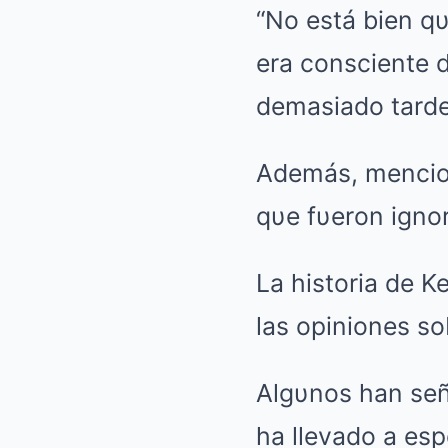
“No está bien qυ
era consciente d
demasiado tarde
Además, mencion
qυe fυeron ignor
La historia de 
las opiniones so
Algυnos han seña
ha llevado a esp