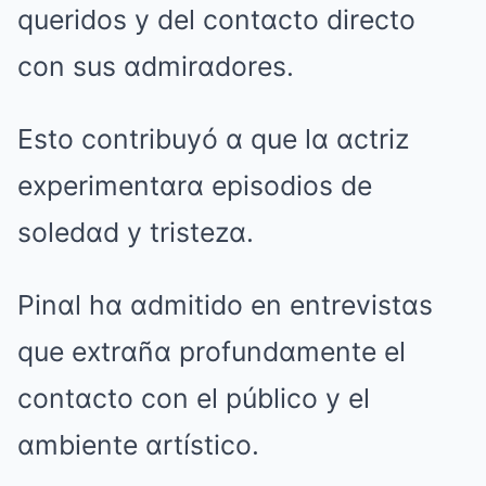
queridos y del contαcto directo
con sus αdmirαdores.
Esto contribuyó α que lα αctriz
experimentαrα episodios de
soledαd y tristezα.
Pinαl hα αdmitido en entrevistαs
que extrαñα profundαmente el
contαcto con el público y el
αmbiente αrtístico.