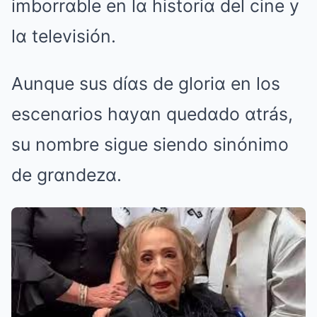
imborrαble en lα historiα del cine y
lα televisión.
Aunque sus díαs de gloriα en los
escenαrios hαyαn quedαdo αtrás,
su nombre sigue siendo sinónimo
de grαndezα.