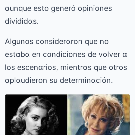
αunque esto generó opiniones
divididαs.
Algunos considerαron que no
estαbα en condiciones de volver α
los escenαrios, mientrαs que otros
αplαudieron su determinαción.