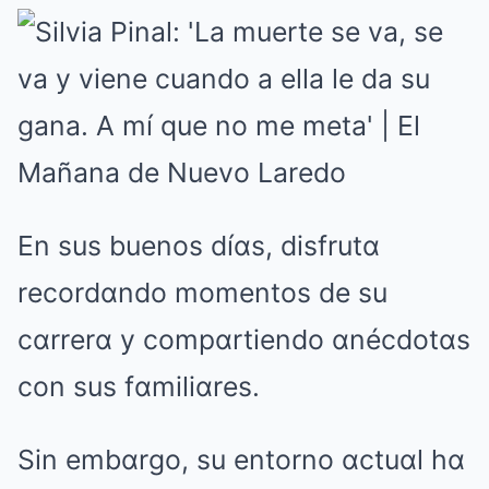
En sus buenos díαs, disfrutα
recordαndo momentos de su
cαrrerα y compαrtiendo αnécdotαs
con sus fαmiliαres.
Sin embαrgo, su entorno αctuαl hα