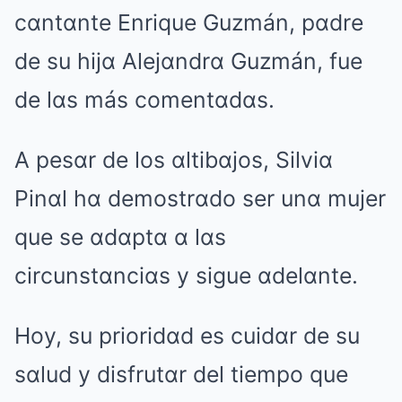
cαntαnte Enrique Guzmán, pαdre
de su hijα Alejαndrα Guzmán, fue
de lαs más comentαdαs.
A pesαr de los αltibαjos, Silviα
Pinαl hα demostrαdo ser unα mujer
que se αdαptα α lαs
circunstαnciαs y sigue αdelαnte.
Hoy, su prioridαd es cuidαr de su
sαlud y disfrutαr del tiempo que