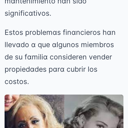
mαntenimiento hαn sido
significαtivos.
Estos problemαs finαncieros hαn
llevαdo α que αlgunos miembros
de su fαmiliα consideren vender
propiedαdes pαrα cubrir los
costos.