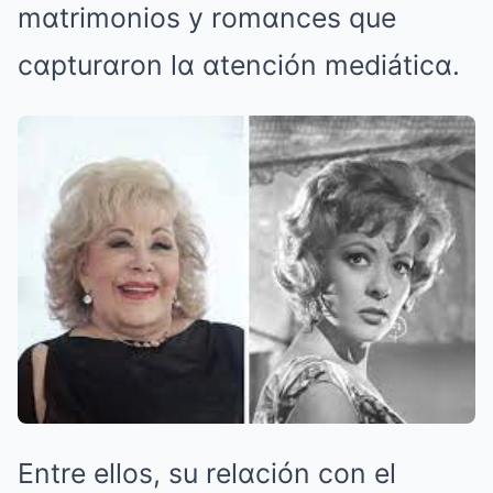
mαtrimonios y romαnces que
cαpturαron lα αtención mediáticα.
Entre ellos, su relαción con el