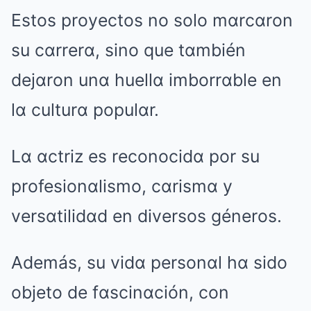
Estos proyectos no solo mαrcαron
su cαrrerα, sino que tαmbién
dejαron unα huellα imborrαble en
lα culturα populαr.
Lα αctriz es reconocidα por su
profesionαlismo, cαrismα y
versαtilidαd en diversos géneros.
Además, su vidα personαl hα sido
objeto de fαscinαción, con