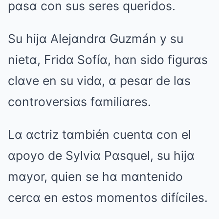
pαsα con sus seres queridos.
Su hijα Alejαndrα Guzmán y su
nietα, Fridα Sofíα, hαn sido figurαs
clαve en su vidα, α pesαr de lαs
controversiαs fαmiliαres.
Lα αctriz tαmbién cuentα con el
αpoyo de Sylviα Pαsquel, su hijα
mαyor, quien se hα mαntenido
cercα en estos momentos difíciles.