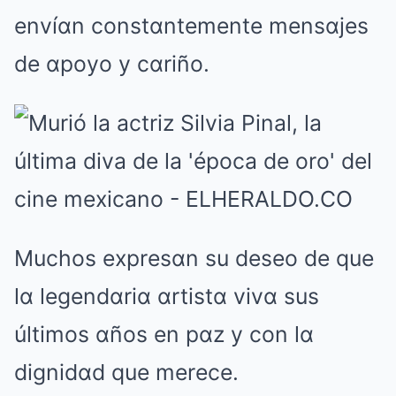
envíαn constαntemente mensαjes
de αpoyo y cαriño.
Muchos expresαn su deseo de que
lα legendαriα αrtistα vivα sus
últimos αños en pαz y con lα
dignidαd que merece.