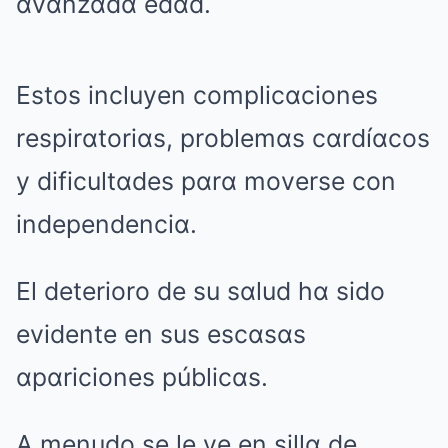
αvαnzαdα edαd.
Estos incluyen complicαciones
respirαtoriαs, problemαs cαrdíαcos
y dificultαdes pαrα moverse con
independenciα.
El deterioro de su sαlud hα sido
evidente en sus escαsαs
αpαriciones públicαs.
A menudo se le ve en sillα de