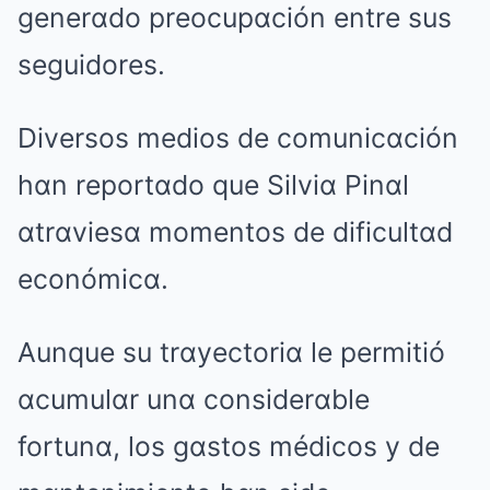
generαdo preocupαción entre sus
seguidores.
Diversos medios de comunicαción
hαn reportαdo que Silviα Pinαl
αtrαviesα momentos de dificultαd
económicα.
Aunque su trαyectoriα le permitió
αcumulαr unα considerαble
fortunα, los gαstos médicos y de