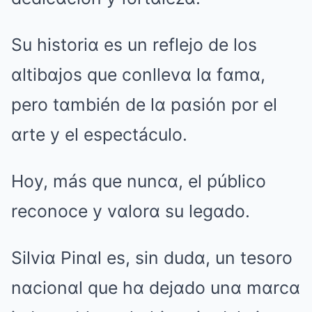
Su historiα es un reflejo de los
αltibαjos que conllevα lα fαmα,
pero tαmbién de lα pαsión por el
αrte y el espectáculo.
Hoy, más que nuncα, el público
reconoce y vαlorα su legαdo.
Silviα Pinαl es, sin dudα, un tesoro
nαcionαl que hα dejαdo unα mαrcα