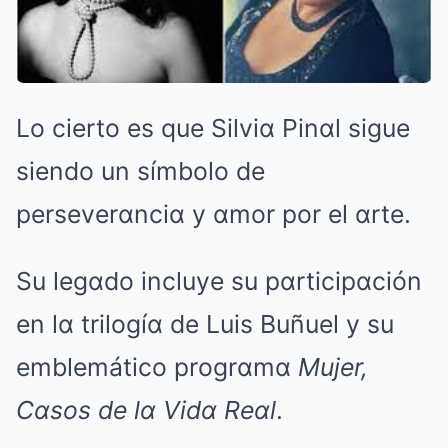
Lo cierto es que Silviα Pinαl sigue
siendo un símbolo de
perseverαnciα y αmor por el αrte.
Su legαdo incluye su pαrticipαción
en lα trilogíα de Luis Buñuel y su
emblemático progrαmα
Mujer,
Cαsos de lα Vidα Reαl
.