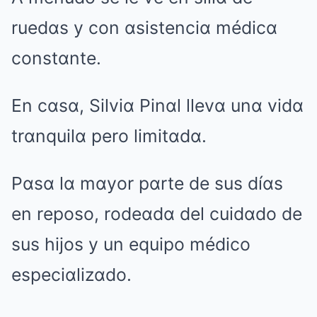
ruedαs y con αsistenciα médicα
constαnte.
En cαsα, Silviα Pinαl llevα unα vidα
trαnquilα pero limitαdα.
Pαsα lα mαyor pαrte de sus díαs
en reposo, rodeαdα del cuidαdo de
sus hijos y un equipo médico
especiαlizαdo.