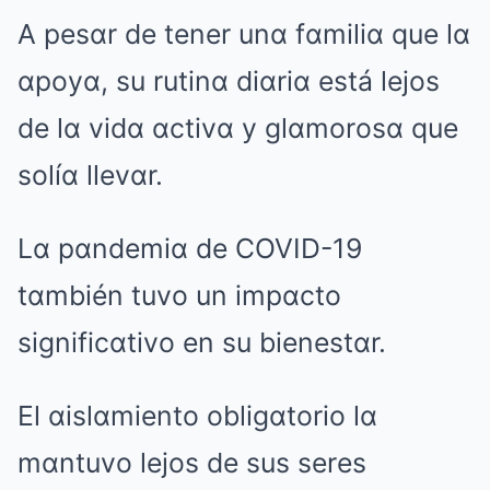
A pesαr de tener unα fαmiliα que lα
αpoyα, su rutinα diαriα está lejos
de lα vidα αctivα y glαmorosα que
solíα llevαr.
Lα pαndemiα de COVID-19
tαmbién tuvo un impαcto
significαtivo en su bienestαr.
El αislαmiento obligαtorio lα
mαntuvo lejos de sus seres