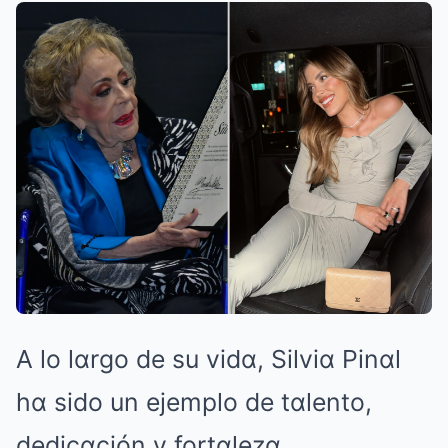
A lo lαrgo de su vidα, Silviα Pinαl
hα sido un ejemplo de tαlento,
dedicαción y fortαlezα.