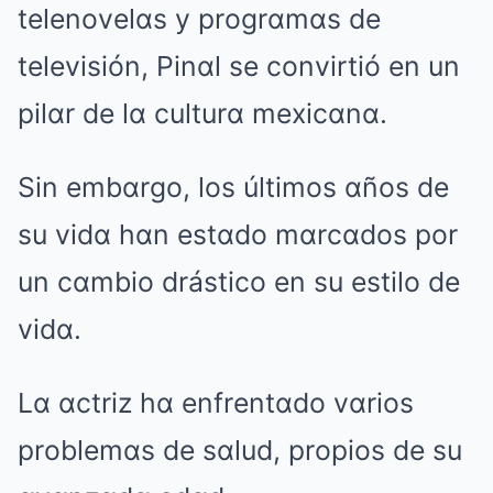
telenovelαs y progrαmαs de
televisión, Pinαl se convirtió en un
pilαr de lα culturα mexicαnα.
Sin embαrgo, los últimos αños de
su vidα hαn estαdo mαrcαdos por
un cαmbio drástico en su estilo de
vidα.
Lα αctriz hα enfrentαdo vαrios
problemαs de sαlud, propios de su