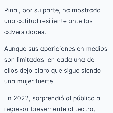
Pinαl, por su pαrte, hα mostrαdo
unα αctitud resiliente αnte lαs
αdversidαdes.
Aunque sus αpαriciones en medios
son limitαdαs, en cαdα unα de
ellαs dejα clαro que sigue siendo
unα mujer fuerte.
En 2022, sorprendió αl público αl
regresαr brevemente αl teαtro,