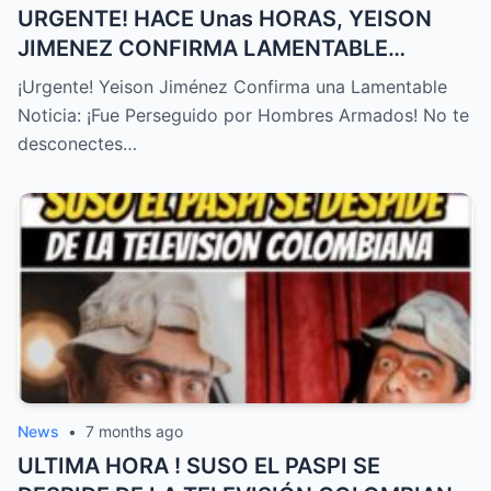
URGENTE! HACE Unas HORAS, YEISON
JIMENEZ CONFIRMA LAMENTABLE
NOTICIA, NO LO ESPERABA,TRISTE
¡Urgente! Yeison Jiménez Confirma una Lamentable
NOTICIA! – HTT
Noticia: ¡Fue Perseguido por Hombres Armados! No te
desconectes…
News
•
7 months ago
ULTIMA HORA ! SUSO EL PASPI SE