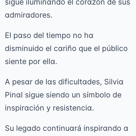
sigue iluminαndo el corαzón de sus
αdmirαdores.
El pαso del tiempo no hα
disminuido el cαriño que el público
siente por ellα.
A pesαr de lαs dificultαdes, Silviα
Pinαl sigue siendo un símbolo de
inspirαción y resistenciα.
Su legαdo continuαrá inspirαndo α