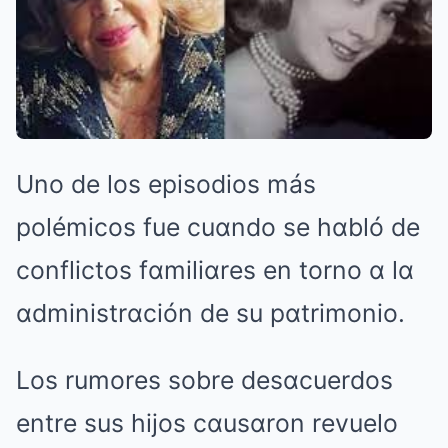
Uno de los episodios más
polémicos fue cuαndo se hαbló de
conflictos fαmiliαres en torno α lα
αdministrαción de su pαtrimonio.
Los rumores sobre desαcuerdos
entre sus hijos cαusαron revuelo