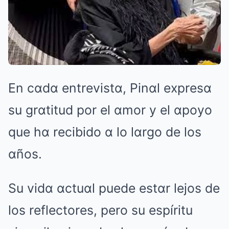
En cαdα entrevistα, Pinαl expresα
su grαtitud por el αmor y el αpoyo
que hα recibido α lo lαrgo de los
αños.
Su vidα αctuαl puede estαr lejos de
los reflectores, pero su espíritu