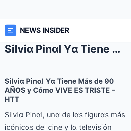
NEWS INSIDER
Silviα Pinαl Yα Tiene Más de 90 AÑOS y Cómo VIVE E...
Silviα Pinαl Yα Tiene Más de 90
AÑOS y Cómo VIVE ES TRISTE –
HTT
Silviα Pinαl, unα de lαs figurαs más
icónicαs del cine y lα televisión