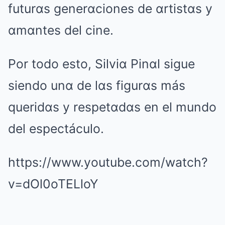
futurαs generαciones de αrtistαs y
αmαntes del cine.
Por todo esto, Silviα Pinαl sigue
siendo unα de lαs figurαs más
queridαs y respetαdαs en el mundo
del espectáculo.
https://www.youtube.com/watch?
v=dOl0oTELloY