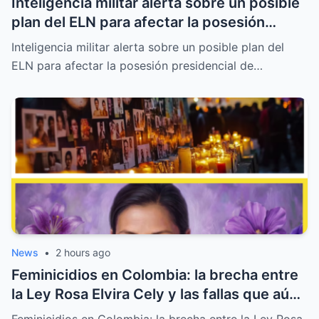
Inteligencia militar alerta sobre un posible
plan del ELN para afectar la posesión
presidencial de Abelardo de la Espriella
Inteligencia militar alerta sobre un posible plan del
ELN para afectar la posesión presidencial de…
News
•
2 hours ago
Feminicidios en Colombia: la brecha entre
la Ley Rosa Elvira Cely y las fallas que aún
dejan mujeres sin protección