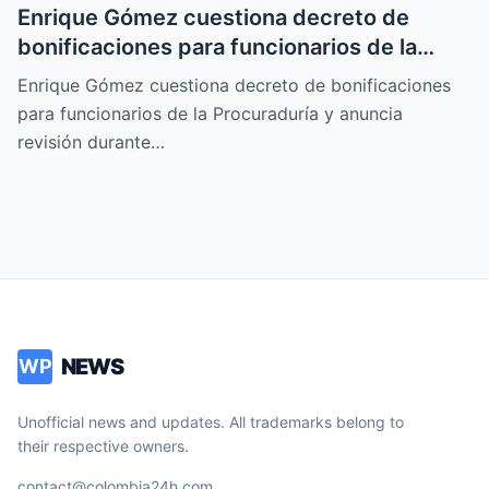
Enrique Gómez cuestiona decreto de
bonificaciones para funcionarios de la
Procuraduría y anuncia revisión durante el
Enrique Gómez cuestiona decreto de bonificaciones
nuevo Gobierno
para funcionarios de la Procuraduría y anuncia
revisión durante…
NEWS
WP
Unofficial news and updates. All trademarks belong to
their respective owners.
contact@colombia24h.com