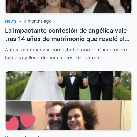
News
•
4 months ago
La impactante confesión de angélica vale
tras 14 años de matrimonio que reveló el
verdadero motivo de su divorcio con otto
Antes de comenzar con esta historia profundamente
padrón y dejó a todos en shock.
humana y llena de emociones, te invito a…