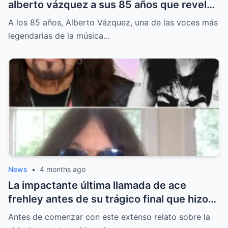
alberto vázquez a sus 85 años que reveló
un amor tardío y momentos que derritieron
A los 85 años, Alberto Vázquez, una de las voces más
el corazón de todos.
legendarias de la música…
News
•
4 months ago
La impactante última llamada de ace
frehley antes de su trágico final que hizo
llorar a toda su familia y dejó al rock en
Antes de comenzar con este extenso relato sobre la
silencio eterno.