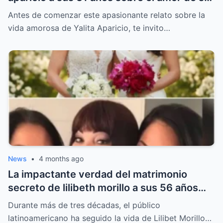
vida que rompió años de silencio y
Antes de comenzar este apasionante relato sobre la
sorprendió al mundo entero.
vida amorosa de Yalita Aparicio, te invito…
News
•
4 months ago
La impactante verdad del matrimonio
secreto de lilibeth morillo a sus 56 años
que nadie vio venir y cambió por completo
Durante más de tres décadas, el público
su vida personal.
latinoamericano ha seguido la vida de Lilibet Morillo…