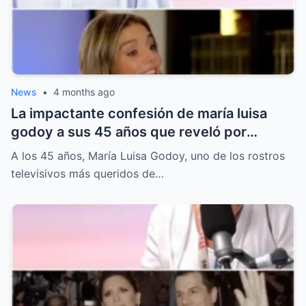
News
•
4 months ago
La impactante confesión de maría luisa
godoy a sus 45 años que reveló por
primera vez cómo su matrimonio fue un
A los 45 años, María Luisa Godoy, uno de los rostros
verdadero infierno y dejó al descubierto
televisivos más queridos de…
años de dolor oculto.