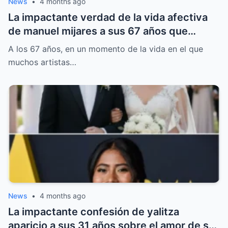
News
•
4 months ago
La impactante verdad de la vida afectiva
de manuel mijares a sus 67 años que
rompió su silencio y dejó al descubierto
A los 67 años, en un momento de la vida en el que
decisiones que nadie esperaba.
muchos artistas…
News
•
4 months ago
La impactante confesión de yalitza
aparicio a sus 31 años sobre el amor de su