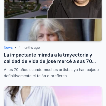
News
•
4 months ago
La impactante mirada a la trayectoria y
calidad de vida de josé mercé a sus 70
años que revela un hombre lleno de fuego
A los 70 años cuando muchos artistas ya han bajado
gitano pero marcado por una herida que
definitivamente el telón o prefieren…
nunca cierra.