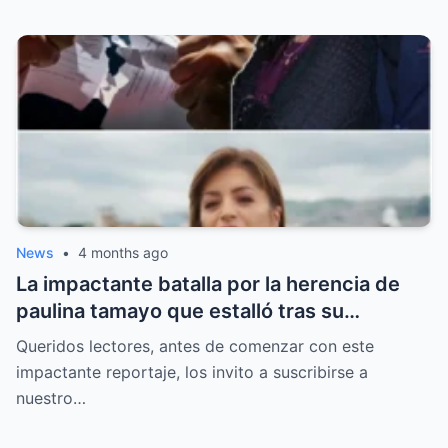
News
•
4 months ago
La impactante batalla por la herencia de
paulina tamayo que estalló tras su
repentina muerte y dejó a su familia
Queridos lectores, antes de comenzar con este
dividida en un abismo de dolor y secretos.
impactante reportaje, los invito a suscribirse a
nuestro…