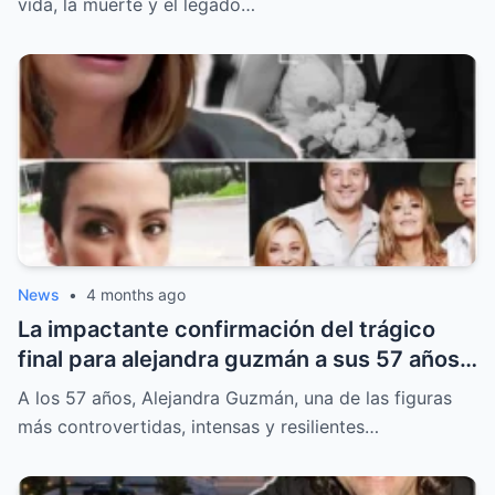
vida, la muerte y el legado…
News
•
4 months ago
La impactante confirmación del trágico
final para alejandra guzmán a sus 57 años
que encendió alarmas y dejó a sus fans en
A los 57 años, Alejandra Guzmán, una de las figuras
un abismo de incertidumbre.
más controvertidas, intensas y resilientes…