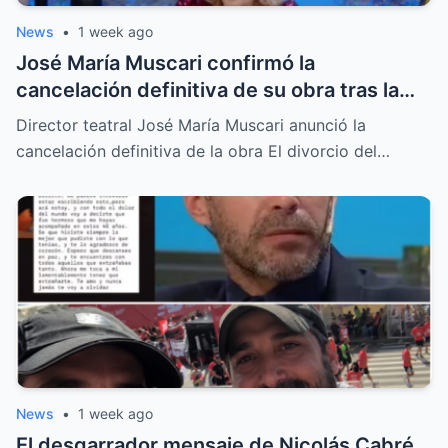
News
•
1 week ago
José María Muscari confirmó la
cancelación definitiva de su obra tras la
trágica muerte de Ernestina Pais
Director teatral José María Muscari anunció la
cancelación definitiva de la obra El divorcio del…
News
•
1 week ago
El desgarrador mensaje de Nicolás Cabré