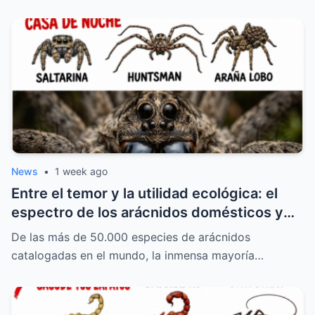
News
•
1 week ago
Entre el temor y la utilidad ecológica: el
espectro de los arácnidos domésticos y
las especies de significancia médica
De las más de 50.000 especies de arácnidos
catalogadas en el mundo, la inmensa mayoría…