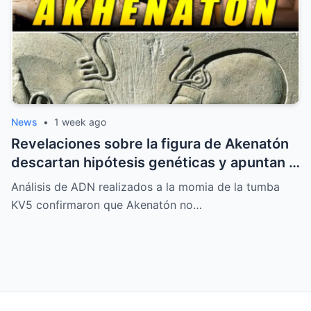
News
•
1 week ago
Revelaciones sobre la figura de Akenatón
descartan hipótesis genéticas y apuntan a
una ruptura artística y política en el
Análisis de ADN realizados a la momia de la tumba
Antiguo Egipto
KV5 confirmaron que Akenatón no…