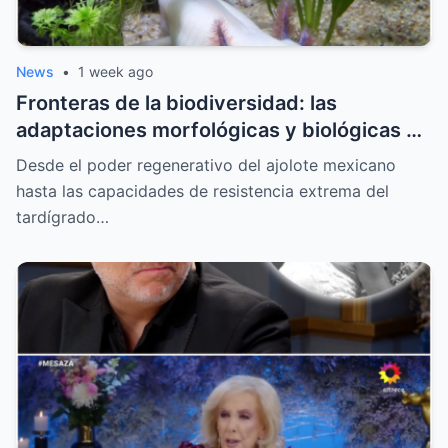
News
•
1 week ago
Fronteras de la biodiversidad: las
adaptaciones morfológicas y biológicas de
las especies más extremas de la Tierra
Desde el poder regenerativo del ajolote mexicano
hasta las capacidades de resistencia extrema del
tardígrado…