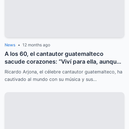
News
•
12 months ago
A los 60, el cantautor guatemalteco
sacude corazones: “Viví para ella, aunque
el mundo nunca lo supo”, y el misterio
Ricardo Arjona, el célebre cantautor guatemalteco, ha
sorprende.
cautivado al mundo con su música y sus…