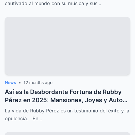
esperaba.
cautivado al mundo con su música y sus…
News
•
12 months ago
Así es la Desbordante Fortuna de Rubby
Pérez en 2025: Mansiones, Joyas y Autos
que Parecen de Fantasía
La vida de Rubby Pérez es un testimonio del éxito y la
opulencia. En…