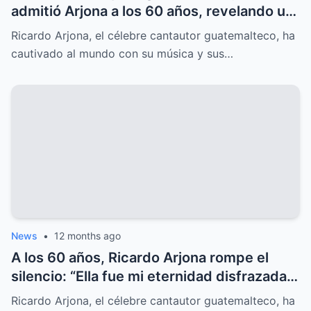
admitió Arjona a los 60 años, revelando un
amor oculto que lo marcó para siempre.
Ricardo Arjona, el célebre cantautor guatemalteco, ha
cautivado al mundo con su música y sus…
News
•
12 months ago
A los 60 años, Ricardo Arjona rompe el
silencio: “Ella fue mi eternidad disfrazada
de un adiós”, una revelación que nadie
Ricardo Arjona, el célebre cantautor guatemalteco, ha