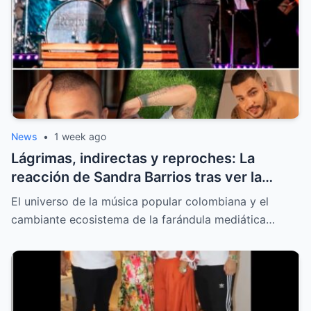
News
•
1 week ago
Lágrimas, indirectas y reproches: La
reacción de Sandra Barrios tras ver la
nueva portada sobre el tatuaje de Jessi
El universo de la música popular colombiana y el
Uribe
cambiante ecosistema de la farándula mediática…