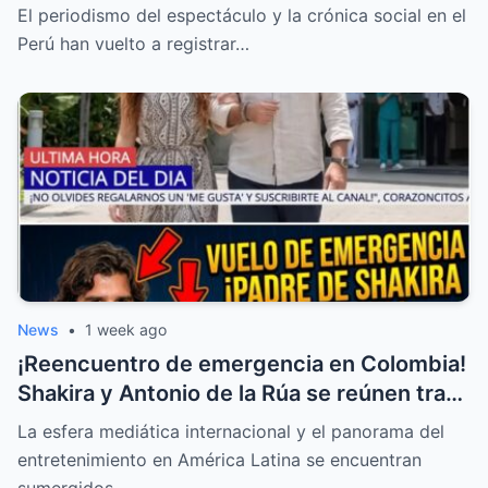
llama “descerebrados” a Peluchín y a La
El periodismo del espectáculo y la crónica social en el
Granja VIP
Perú han vuelto a registrar…
News
•
1 week ago
¡Reencuentro de emergencia en Colombia!
Shakira y Antonio de la Rúa se reúnen tras
la delicada salud de William Mebarak
La esfera mediática internacional y el panorama del
entretenimiento en América Latina se encuentran