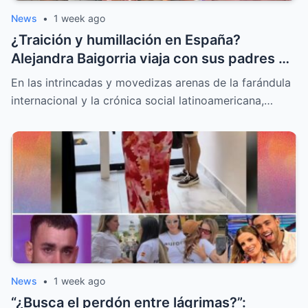
News
•
1 week ago
¿Traición y humillación en España?
Alejandra Baigorria viaja con sus padres y
le da la espalda a Said Palao
En las intrincadas y movedizas arenas de la farándula
internacional y la crónica social latinoamericana,…
News
•
1 week ago
“¿Busca el perdón entre lágrimas?”: