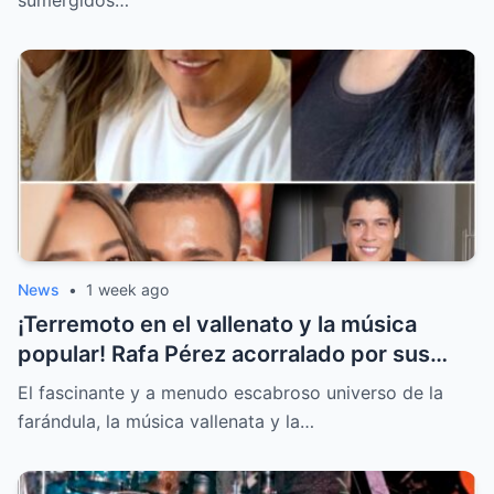
sumergidos…
News
•
1 week ago
¡Terremoto en el vallenato y la música
popular! Rafa Pérez acorralado por sus
hijos y la llamada secreta sobre la boda de
El fascinante y a menudo escabroso universo de la
Jessi Uribe
farándula, la música vallenata y la…