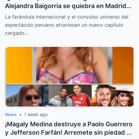
Alejandra Baigorria se quiebra en Madrid
tras el sorpresivo reencuentro con Said
La farándula internacional y el convulso universo del
Palao
espectáculo peruano atraviesan un nuevo capítulo
cargado…
News
•
1 week ago
¡Magaly Medina destruye a Paolo Guerrero
y Jefferson Farfán! Arremete sin piedad y