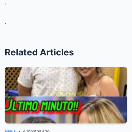
.
.
Related Articles
News
•
4 months ago