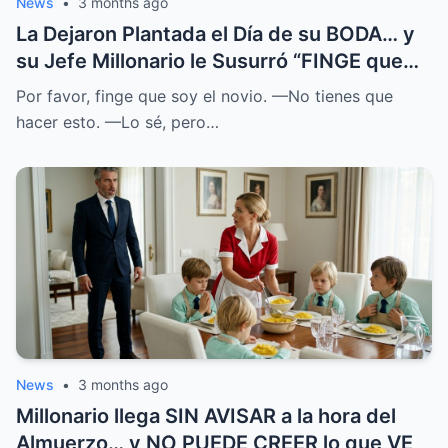
News
•
3 months ago
La Dejaron Plantada el Día de su BODA… y
su Jefe Millonario le Susurró “FINGE que
SOY el NOVIO”
Por favor, finge que soy el novio. —No tienes que
hacer esto. —Lo sé, pero…
News
•
3 months ago
Millonario llega SIN AVISAR a la hora del
Almuerzo… y NO PUEDE CREER lo que VE