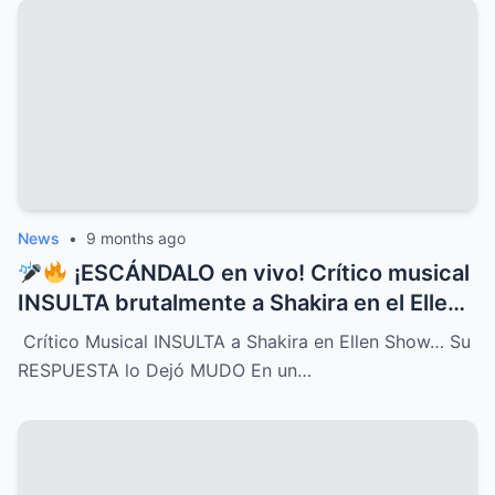
su destino y el de quienes las rodean
News
•
9 months ago
¡ESCÁNDALO en vivo! Crítico musical
INSULTA brutalmente a Shakira en el Ellen
Show, pero la respuesta de la cantante fue
Crítico Musical INSULTA a Shakira en Ellen Show… Su
tan contundente y brillante que dejó al
RESPUESTA lo Dejó MUDO En un…
crítico completamente MUDO y paralizó el
programa entero