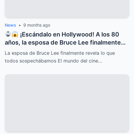
News
•
9 months ago
¡Escándalo en Hollywood! A los 80
años, la esposa de Bruce Lee finalmente
rompe el silencio y revela lo que todos
La esposa de Bruce Lee finalmente revela lo que
sospechábamos: secretos ocultos,
todos sospechábamos El mundo del cine…
verdades incómodas y confesiones que
dejan a más de uno con la boca abierta