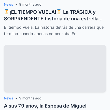
News
•
9 months ago
¡EL TIEMPO VUELA!
La TRÁGICA y
SORPRENDENTE historia de una estrella
que CONQUISTÓ corazones con sus
El tiempo vuela: La historia detrás de una carrera que
canciones pero cuyo DESTINO inesperado
terminó cuando apenas comenzaba En…
terminó su carrera justo cuando apenas
comenzaba, un MISTERIO que sigue
despertando INTRIGA y nostalgia entre
sus seguidores más fieles
News
•
9 months ago
A sus 79 años, la Esposa de Miguel