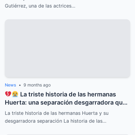
pero cuyo destino estuvo marcado por el
Gutiérrez, una de las actrices…
dolor, la soledad y secretos ocultos que
pocos conocían, revelaciones que
conmueven y un legado imborrable que
nunca será olvidado
News
•
9 months ago
La triste historia de las hermanas
Huerta: una separación desgarradora que
nadie vio venir, conflictos familiares
La triste historia de las hermanas Huerta y su
ocultos, secretos dolorosos y un drama
desgarradora separación La historia de las…
que conmueve al mundo entero,
revelaciones que cambiarán para siempre