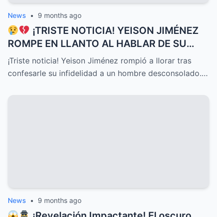
News
•
9 months ago
¡TRISTE NOTICIA! YEISON JIMÉNEZ
ROMPE EN LLANTO AL HABLAR DE SU
DELICADO ESTADO DE SALUD HOY, UNA
¡Triste noticia! Yeison Jiménez rompió a llorar tras
CONFESIÓN QUE HA CONMOVIDO A
confesarle su infidelidad a un hombre desconsolado.…
TODOS Y DESATADO UNA OLA DE
EMOCIONES, PREOCUPACIÓN Y APOYO
INCONDICIONAL ENTRE SUS SEGUIDORES
Y EL PÚBLICO EN GENERAL
News
•
9 months ago
¡Revelación Impactante! El oscuro