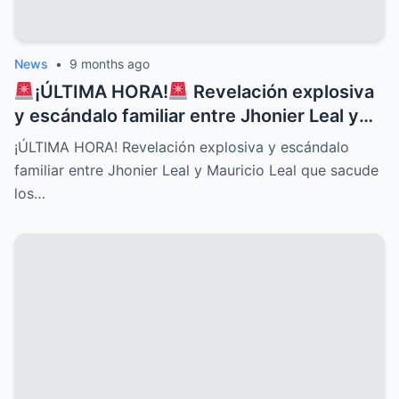
News
•
9 months ago
¡ÚLTIMA HORA!
Revelación explosiva
y escándalo familiar entre Jhonier Leal y
Mauricio Leal que sacude los cimientos de
¡ÚLTIMA HORA! Revelación explosiva y escándalo
su historia personal, secretos ocultos y
familiar entre Jhonier Leal y Mauricio Leal que sacude
conflictos desgarradores que nadie
los…
imaginaba