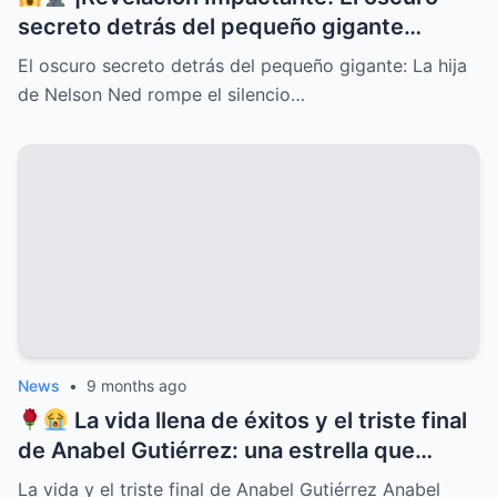
secreto detrás del pequeño gigante
Nelson Ned sale a la luz cuando su hija
El oscuro secreto detrás del pequeño gigante: La hija
rompe el silencio y deja al mundo en shock
de Nelson Ned rompe el silencio…
con confesiones inéditas, traiciones
familiares, misterios ocultos y una verdad
que cambiará para siempre la historia del
ícono de la música latina
News
•
9 months ago
La vida llena de éxitos y el triste final
de Anabel Gutiérrez: una estrella que
iluminó el cine y la televisión mexicana
La vida y el triste final de Anabel Gutiérrez Anabel