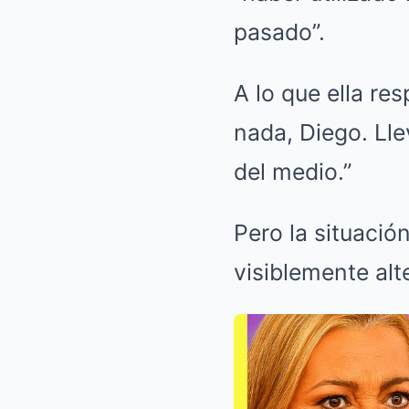
pasado”.
A lo que ella r
nada, Diego. Ll
del medio.”
Pero la situació
visiblemente alt