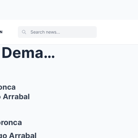
ON
na bronc...
onca
 Arrabal
bronca
go Arrabal