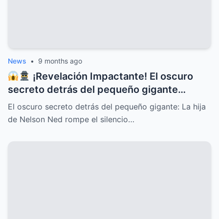
News
•
9 months ago
¡Revelación Impactante! El oscuro
secreto detrás del pequeño gigante
Nelson Ned sale a la luz cuando su hija
El oscuro secreto detrás del pequeño gigante: La hija
rompe el silencio y deja al mundo en shock
de Nelson Ned rompe el silencio…
con confesiones inéditas, traiciones
familiares, misterios ocultos y una verdad
que cambiará para siempre la historia del
ícono de la música latina