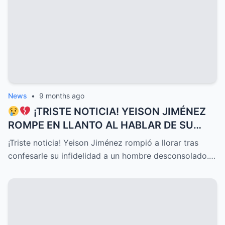
News
•
9 months ago
¡TRISTE NOTICIA! YEISON JIMÉNEZ
ROMPE EN LLANTO AL HABLAR DE SU
DELICADO ESTADO DE SALUD HOY, UNA
¡Triste noticia! Yeison Jiménez rompió a llorar tras
CONFESIÓN QUE HA CONMOVIDO A
confesarle su infidelidad a un hombre desconsolado.…
TODOS Y DESATADO UNA OLA DE
EMOCIONES, PREOCUPACIÓN Y APOYO
INCONDICIONAL ENTRE SUS SEGUIDORES
Y EL PÚBLICO EN GENERAL