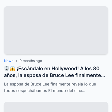
News
•
9 months ago
¡Escándalo en Hollywood! A los 80
años, la esposa de Bruce Lee finalmente
rompe el silencio y revela lo que todos
La esposa de Bruce Lee finalmente revela lo que
sospechábamos: secretos ocultos,
todos sospechábamos El mundo del cine…
verdades incómodas y confesiones que
dejan a más de uno con la boca abierta