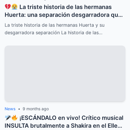
La triste historia de las hermanas
Huerta: una separación desgarradora que
nadie vio venir, conflictos familiares
La triste historia de las hermanas Huerta y su
ocultos, secretos dolorosos y un drama
desgarradora separación La historia de las…
que conmueve al mundo entero,
revelaciones que cambiarán para siempre
su destino y el de quienes las rodean
News
•
9 months ago
¡ESCÁNDALO en vivo! Crítico musical
INSULTA brutalmente a Shakira en el Ellen