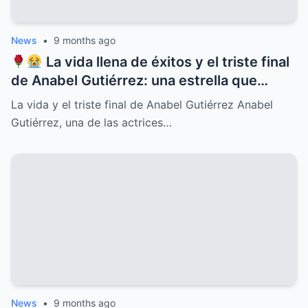
News
•
9 months ago
La vida llena de éxitos y el triste final
de Anabel Gutiérrez: una estrella que
iluminó el cine y la televisión mexicana
La vida y el triste final de Anabel Gutiérrez Anabel
pero cuyo destino estuvo marcado por el
Gutiérrez, una de las actrices…
dolor, la soledad y secretos ocultos que
pocos conocían, revelaciones que
conmueven y un legado imborrable que
nunca será olvidado
News
•
9 months ago