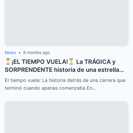
News
•
9 months ago
¡EL TIEMPO VUELA!
La TRÁGICA y
SORPRENDENTE historia de una estrella
que CONQUISTÓ corazones con sus
El tiempo vuela: La historia detrás de una carrera que
canciones pero cuyo DESTINO inesperado
terminó cuando apenas comenzaba En…
terminó su carrera justo cuando apenas
comenzaba, un MISTERIO que sigue
despertando INTRIGA y nostalgia entre
sus seguidores más fieles