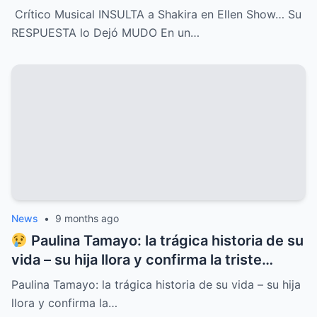
Show, pero la respuesta de la cantante fue
Crítico Musical INSULTA a Shakira en Ellen Show… Su
tan contundente y brillante que dejó al
RESPUESTA lo Dejó MUDO En un…
crítico completamente MUDO y paralizó el
programa entero
News
•
9 months ago
Paulina Tamayo: la trágica historia de su
vida – su hija llora y confirma la triste
noticia
Paulina Tamayo: la trágica historia de su vida – su hija
llora y confirma la…