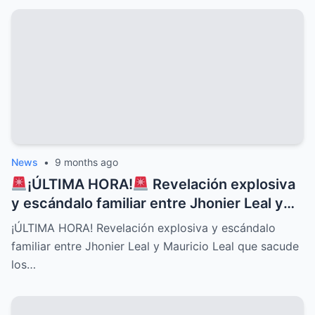
News
•
9 months ago
¡ÚLTIMA HORA!
Revelación explosiva
y escándalo familiar entre Jhonier Leal y
Mauricio Leal que sacude los cimientos de
¡ÚLTIMA HORA! Revelación explosiva y escándalo
su historia personal, secretos ocultos y
familiar entre Jhonier Leal y Mauricio Leal que sacude
conflictos desgarradores que nadie
los…
imaginaba