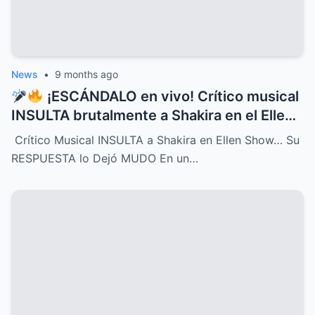
News
•
9 months ago
¡ESCÁNDALO en vivo! Crítico musical
INSULTA brutalmente a Shakira en el Ellen
Show, pero la respuesta de la cantante fue
Crítico Musical INSULTA a Shakira en Ellen Show… Su
tan contundente y brillante que dejó al
RESPUESTA lo Dejó MUDO En un…
crítico completamente MUDO y paralizó el
programa entero