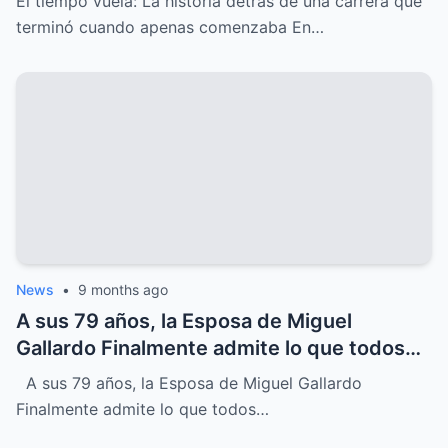
El tiempo vuela: La historia detrás de una carrera que
canciones pero cuyo DESTINO inesperado
terminó cuando apenas comenzaba En…
terminó su carrera justo cuando apenas
comenzaba, un MISTERIO que sigue
despertando INTRIGA y nostalgia entre
sus seguidores más fieles
News
•
9 months ago
A sus 79 años, la Esposa de Miguel
Gallardo Finalmente admite lo que todos
sospechábamos
A sus 79 años, la Esposa de Miguel Gallardo
Finalmente admite lo que todos…