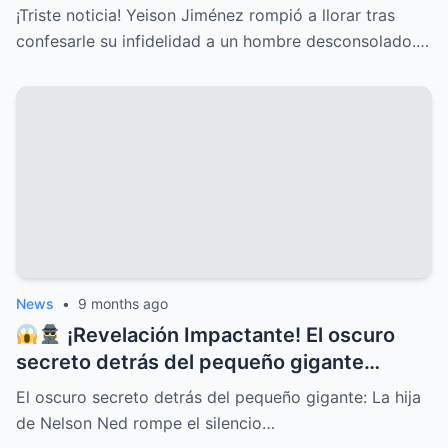
DELICADO ESTADO DE SALUD HOY, UNA
¡Triste noticia! Yeison Jiménez rompió a llorar tras
CONFESIÓN QUE HA CONMOVIDO A
confesarle su infidelidad a un hombre desconsolado.…
TODOS Y DESATADO UNA OLA DE
EMOCIONES, PREOCUPACIÓN Y APOYO
INCONDICIONAL ENTRE SUS SEGUIDORES
Y EL PÚBLICO EN GENERAL
News
•
9 months ago
¡Revelación Impactante! El oscuro
secreto detrás del pequeño gigante
Nelson Ned sale a la luz cuando su hija
El oscuro secreto detrás del pequeño gigante: La hija
rompe el silencio y deja al mundo en shock
de Nelson Ned rompe el silencio…
con confesiones inéditas, traiciones