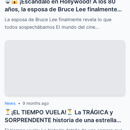
¡Escándalo en Hollywood! A los 80
años, la esposa de Bruce Lee finalmente
rompe el silencio y revela lo que todos
La esposa de Bruce Lee finalmente revela lo que
sospechábamos: secretos ocultos,
todos sospechábamos El mundo del cine…
verdades incómodas y confesiones que
dejan a más de uno con la boca abierta
News
•
9 months ago
¡EL TIEMPO VUELA!
La TRÁGICA y
SORPRENDENTE historia de una estrella
que CONQUISTÓ corazones con sus