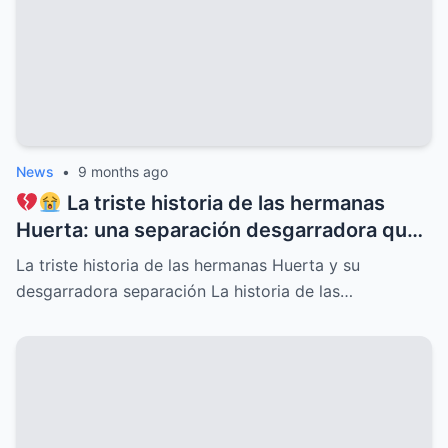
nunca será olvidado
News
•
9 months ago
La triste historia de las hermanas
Huerta: una separación desgarradora que
nadie vio venir, conflictos familiares
La triste historia de las hermanas Huerta y su
ocultos, secretos dolorosos y un drama
desgarradora separación La historia de las…
que conmueve al mundo entero,
revelaciones que cambiarán para siempre
su destino y el de quienes las rodean