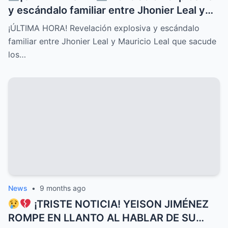
y escándalo familiar entre Jhonier Leal y
Mauricio Leal que sacude los cimientos de
¡ÚLTIMA HORA! Revelación explosiva y escándalo
su historia personal, secretos ocultos y
familiar entre Jhonier Leal y Mauricio Leal que sacude
conflictos desgarradores que nadie
los…
imaginaba
News
•
9 months ago
¡TRISTE NOTICIA! YEISON JIMÉNEZ
ROMPE EN LLANTO AL HABLAR DE SU