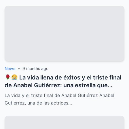
familiares, misterios ocultos y una verdad
que cambiará para siempre la historia del
ícono de la música latina
News
•
9 months ago
La vida llena de éxitos y el triste final
de Anabel Gutiérrez: una estrella que
iluminó el cine y la televisión mexicana
La vida y el triste final de Anabel Gutiérrez Anabel
pero cuyo destino estuvo marcado por el
Gutiérrez, una de las actrices…
dolor, la soledad y secretos ocultos que
pocos conocían, revelaciones que
conmueven y un legado imborrable que