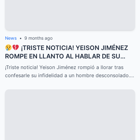
News
•
9 months ago
¡TRISTE NOTICIA! YEISON JIMÉNEZ
ROMPE EN LLANTO AL HABLAR DE SU
DELICADO ESTADO DE SALUD HOY, UNA
¡Triste noticia! Yeison Jiménez rompió a llorar tras
CONFESIÓN QUE HA CONMOVIDO A
confesarle su infidelidad a un hombre desconsolado.…
TODOS Y DESATADO UNA OLA DE
EMOCIONES, PREOCUPACIÓN Y APOYO
INCONDICIONAL ENTRE SUS SEGUIDORES
Y EL PÚBLICO EN GENERAL