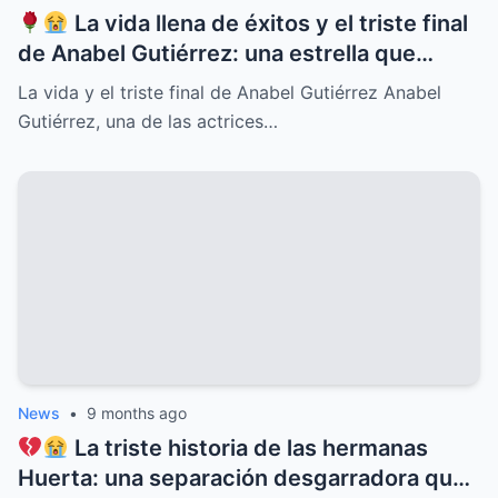
La vida llena de éxitos y el triste final
de Anabel Gutiérrez: una estrella que
iluminó el cine y la televisión mexicana
La vida y el triste final de Anabel Gutiérrez Anabel
pero cuyo destino estuvo marcado por el
Gutiérrez, una de las actrices…
dolor, la soledad y secretos ocultos que
pocos conocían, revelaciones que
conmueven y un legado imborrable que
nunca será olvidado
News
•
9 months ago
La triste historia de las hermanas
Huerta: una separación desgarradora que