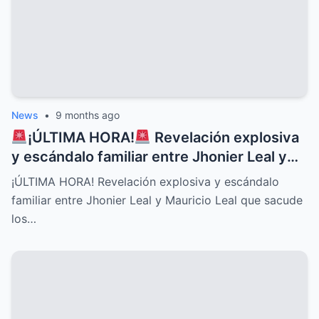
News
•
9 months ago
¡ÚLTIMA HORA!
Revelación explosiva
y escándalo familiar entre Jhonier Leal y
Mauricio Leal que sacude los cimientos de
¡ÚLTIMA HORA! Revelación explosiva y escándalo
su historia personal, secretos ocultos y
familiar entre Jhonier Leal y Mauricio Leal que sacude
conflictos desgarradores que nadie
los…
imaginaba