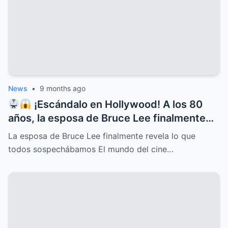
News
•
9 months ago
¡Escándalo en Hollywood! A los 80
años, la esposa de Bruce Lee finalmente
rompe el silencio y revela lo que todos
La esposa de Bruce Lee finalmente revela lo que
sospechábamos: secretos ocultos,
todos sospechábamos El mundo del cine…
verdades incómodas y confesiones que
dejan a más de uno con la boca abierta