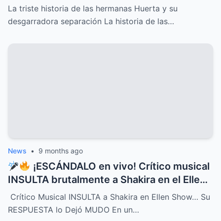
nadie vio venir, conflictos familiares
La triste historia de las hermanas Huerta y su
ocultos, secretos dolorosos y un drama
desgarradora separación La historia de las…
que conmueve al mundo entero,
revelaciones que cambiarán para siempre
su destino y el de quienes las rodean
News
•
9 months ago
¡ESCÁNDALO en vivo! Crítico musical
INSULTA brutalmente a Shakira en el Ellen
Show, pero la respuesta de la cantante fue
Crítico Musical INSULTA a Shakira en Ellen Show… Su
tan contundente y brillante que dejó al
RESPUESTA lo Dejó MUDO En un…
crítico completamente MUDO y paralizó el