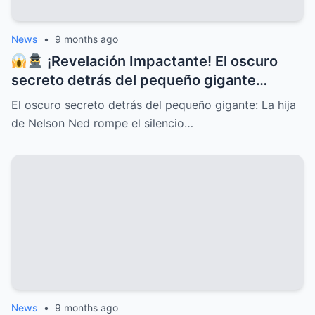
News
•
9 months ago
¡Revelación Impactante! El oscuro
secreto detrás del pequeño gigante
Nelson Ned sale a la luz cuando su hija
El oscuro secreto detrás del pequeño gigante: La hija
rompe el silencio y deja al mundo en shock
de Nelson Ned rompe el silencio…
con confesiones inéditas, traiciones
familiares, misterios ocultos y una verdad
que cambiará para siempre la historia del
ícono de la música latina
News
•
9 months ago